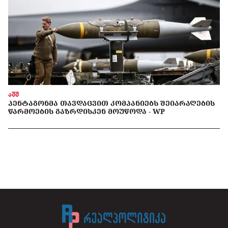
აშშ
ᲞᲔᲜᲢᲐᲒᲝᲜᲛᲐ ᲗᲐᲕᲓᲐᲪᲕᲘᲗ ᲙᲝᲛᲞᲐᲜᲘᲔᲑᲡ ᲨᲔᲘᲐᲠᲐᲦᲔᲑᲘᲡ
ᲬᲐᲠᲛᲝᲔᲑᲘᲡ ᲒᲐᲖᲠᲓᲘᲡᲙᲔᲜ ᲛᲝᲣᲬᲝᲓᲐ - WP