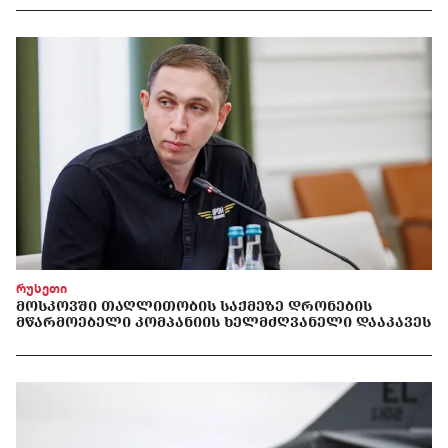
რუსეთი
ᲛᲝᲡᲙᲝᲕᲨᲘ ᲗᲐᲦᲚᲘᲗᲝᲑᲘᲡ ᲡᲐᲥᲛᲔᲖᲔ ᲓᲠᲝᲜᲔᲑᲘᲡ
ᲛᲬᲐᲠᲛᲝᲔᲑᲔᲚᲘ ᲙᲝᲛᲞᲐᲜᲘᲘᲡ ᲮᲔᲚᲛᲫᲦᲕᲐᲜᲔᲚᲘ ᲓᲐᲐᲙᲐᲕᲔᲡ