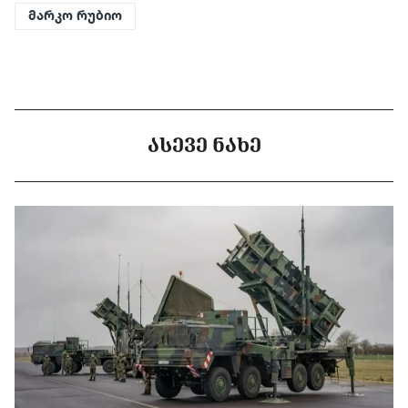
მარკო რუბიო
ᲐᲡᲔᲕᲔ ᲜᲐᲮᲔ