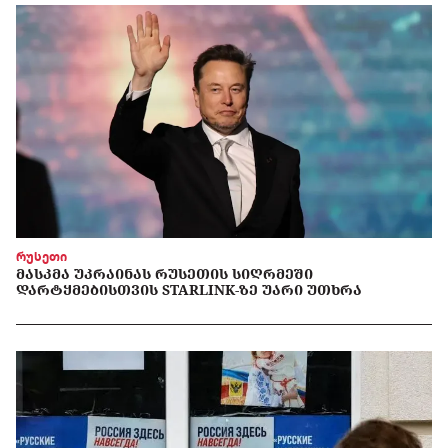
რუსეთი
ᲛᲐᲡᲙᲛᲐ ᲣᲙᲠᲐᲘᲜᲐᲡ ᲠᲣᲡᲔᲗᲘᲡ ᲡᲘᲦᲠᲛᲔᲨᲘ
ᲓᲐᲠᲢᲧᲛᲔᲑᲘᲡᲗᲕᲘᲡ STARLINK-ᲖᲔ ᲣᲐᲠᲘ ᲣᲗᲮᲠᲐ