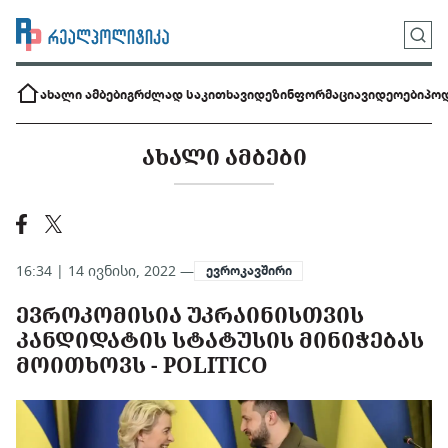
ახალი ამბები
გრძლად საკითხავი
დეზინფორმაცია
ვიდეოები
პოდ
ᲐᲮᲐᲚᲘ ᲐᲛᲑᲔᲑᲘ
16:34 | 14 ივნისი, 2022 —
ევროკავშირი
ᲔᲕᲠᲝᲙᲝᲛᲘᲡᲘᲐ ᲣᲙᲠᲐᲘᲜᲘᲡᲗᲕᲘᲡ
ᲙᲐᲜᲓᲘᲓᲐᲢᲘᲡ ᲡᲢᲐᲢᲣᲡᲘᲡ ᲛᲘᲜᲘᲭᲔᲑᲐᲡ
ᲛᲝᲘᲗᲮᲝᲕᲡ - POLITICO