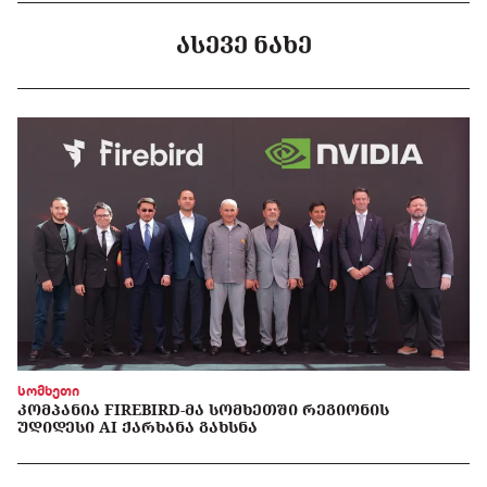
ᲐᲡᲔᲕᲔ ᲜᲐᲮᲔ
სომხეთი
ᲙᲝᲛᲞᲐᲜᲘᲐ FIREBIRD-ᲛᲐ ᲡᲝᲛᲮᲔᲗᲨᲘ ᲠᲔᲒᲘᲝᲜᲘᲡ
ᲣᲓᲘᲓᲔᲡᲘ AI ᲥᲐᲠᲮᲐᲜᲐ ᲒᲐᲮᲡᲜᲐ