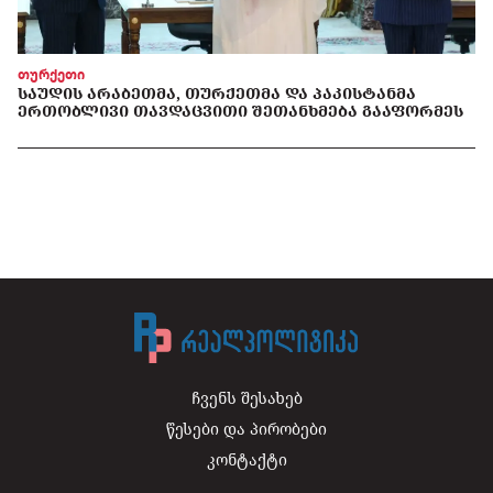
თურქეთი
ᲡᲐᲣᲓᲘᲡ ᲐᲠᲐᲑᲔᲗᲛᲐ, ᲗᲣᲠᲥᲔᲗᲛᲐ ᲓᲐ ᲞᲐᲙᲘᲡᲢᲐᲜᲛᲐ
ᲔᲠᲗᲝᲑᲚᲘᲕᲘ ᲗᲐᲕᲓᲐᲪᲕᲘᲗᲘ ᲨᲔᲗᲐᲜᲮᲛᲔᲑᲐ ᲒᲐᲐᲤᲝᲠᲛᲔᲡ
ჩვენს შესახებ
წესები და პირობები
კონტაქტი