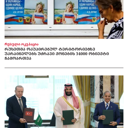
რუსული ოკუპაცია
ᲠᲣᲡᲔᲗᲛᲐ ᲝᲙᲣᲞᲘᲠᲔᲑᲣᲚ ᲢᲔᲠᲘᲢᲝᲠᲘᲔᲑᲖᲔ
ᲣᲙᲠᲐᲘᲜᲔᲚᲔᲑᲡ ᲣᲫᲠᲐᲕᲘ ᲥᲝᲜᲔᲑᲘᲡ 34000 ᲝᲑᲘᲔᲥᲢᲘ
ᲩᲐᲛᲝᲐᲠᲗᲕᲐ