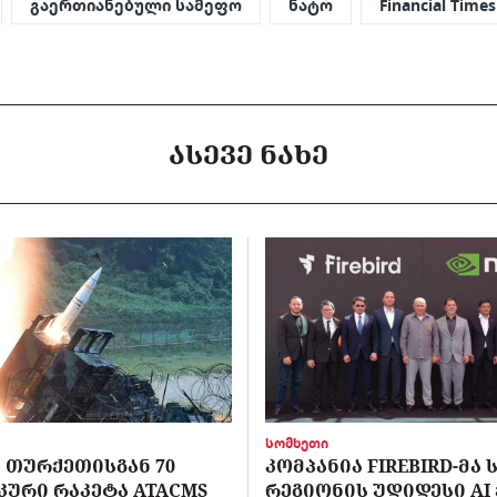
გაერთიანებული სამეფო
ნატო
Financial Times
ᲐᲡᲔᲕᲔ ᲜᲐᲮᲔ
სომხეთი
 ᲗᲣᲠᲥᲔᲗᲘᲡᲒᲐᲜ 70
ᲙᲝᲛᲞᲐᲜᲘᲐ FIREBIRD-ᲛᲐ
ᲣᲠᲘ ᲠᲐᲙᲔᲢᲐ ATACMS
ᲠᲔᲒᲘᲝᲜᲘᲡ ᲣᲓᲘᲓᲔᲡᲘ AI