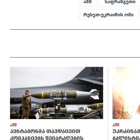
აშშ
საფრანგეთი
რუსეთ-უკრაინის ომი
აშშ
აშშ
ᲞᲔᲜᲢᲐᲒᲝᲜᲛᲐ ᲗᲐᲕᲓᲐᲪᲕᲘᲗ
ᲣᲙᲠᲐᲘᲜᲐᲛ
ᲙᲝᲛᲞᲐᲜᲘᲔᲑᲡ ᲨᲔᲘᲐᲠᲐᲦᲔᲑᲘᲡ
ᲑᲐᲚᲘᲡᲢᲘᲙ