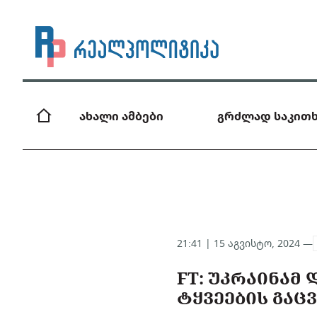
ახალი ამბები
გრძლად საკითხ
21:41 | 15 აგვისტო, 2024 —
FT: ᲣᲙᲠᲐᲘᲜᲐᲛ
ᲢᲧᲕᲔᲔᲑᲘᲡ ᲒᲐᲪ