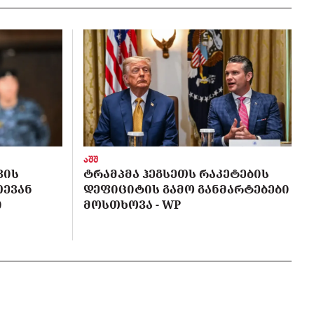
აშშ
ᲕᲘᲡ
ᲢᲠᲐᲛᲞᲛᲐ ᲰᲔᲒᲡᲔᲗᲡ ᲠᲐᲙᲔᲢᲔᲑᲘᲡ
ᲗᲔᲕᲐᲜ
ᲓᲔᲤᲘᲪᲘᲢᲘᲡ ᲒᲐᲛᲝ ᲒᲐᲜᲛᲐᲠᲢᲔᲑᲔᲑᲘ
Ი
ᲛᲝᲡᲗᲮᲝᲕᲐ - WP