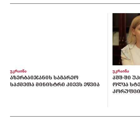
უკრაინა
უკრაინა
ᲐᲖᲔᲠᲑᲐᲘᲯᲐᲜᲘᲡ ᲡᲐᲒᲐᲠᲔᲝ
ᲐᲨᲨ-ᲨᲘ Უ
ᲡᲐᲥᲛᲔᲗᲐ ᲛᲘᲜᲘᲡᲢᲠᲘ ᲙᲘᲔᲕᲡ ᲔᲬᲕᲘᲐ
ᲝᲚᲰᲐ ᲡᲢ
ᲙᲝᲠᲣᲤᲪᲘ