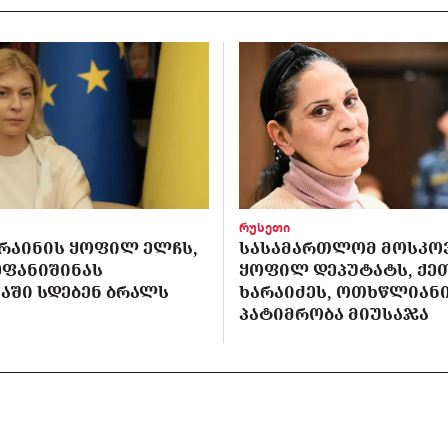
რუსეთი
ᲙᲠᲐᲘᲜᲘᲡ ᲧᲝᲤᲘᲚ ᲔᲚᲩᲡ,
ᲡᲐᲡᲐᲛᲐᲠᲗᲚᲝᲛ ᲛᲝᲡᲙᲝ
ᲔᲤᲐᲜᲘᲨᲘᲜᲐᲡ
ᲧᲝᲤᲘᲚ ᲓᲔᲞᲣᲢᲐᲢᲡ, ᲥᲔ
ᲐᲨᲘ ᲡᲓᲔᲑᲔᲜ ᲑᲠᲐᲚᲡ
ᲮᲐᲠᲐᲘᲫᲔᲡ, ᲝᲗᲮᲬᲚᲘᲐᲜ
ᲞᲐᲢᲘᲛᲠᲝᲑᲐ ᲛᲘᲣᲡᲐᲯᲐ