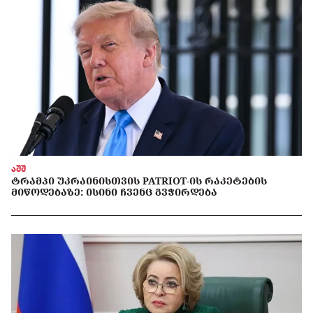
აშშ
ᲢᲠᲐᲛᲞᲘ ᲣᲙᲠᲐᲘᲜᲘᲡᲗᲕᲘᲡ PATRIOT-ᲘᲡ ᲠᲐᲙᲔᲢᲔᲑᲘᲡ
ᲛᲘᲬᲝᲓᲔᲑᲐᲖᲔ: ᲘᲡᲘᲜᲘ ᲩᲕᲔᲜᲪ ᲒᲕᲭᲘᲠᲓᲔᲑᲐ