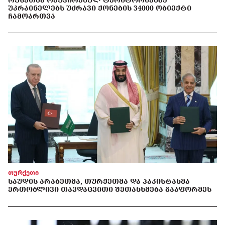
ᲣᲙᲠᲐᲘᲜᲔᲚᲔᲑᲡ ᲣᲫᲠᲐᲕᲘ ᲥᲝᲜᲔᲑᲘᲡ 34000 ᲝᲑᲘᲔᲥᲢᲘ
ᲩᲐᲛᲝᲐᲠᲗᲕᲐ
თურქეთი
ᲡᲐᲣᲓᲘᲡ ᲐᲠᲐᲑᲔᲗᲛᲐ, ᲗᲣᲠᲥᲔᲗᲛᲐ ᲓᲐ ᲞᲐᲙᲘᲡᲢᲐᲜᲛᲐ
ᲔᲠᲗᲝᲑᲚᲘᲕᲘ ᲗᲐᲕᲓᲐᲪᲕᲘᲗᲘ ᲨᲔᲗᲐᲜᲮᲛᲔᲑᲐ ᲒᲐᲐᲤᲝᲠᲛᲔᲡ