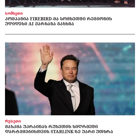
სომხეთი
ᲙᲝᲛᲞᲐᲜᲘᲐ FIREBIRD-ᲛᲐ ᲡᲝᲛᲮᲔᲗᲨᲘ ᲠᲔᲒᲘᲝᲜᲘᲡ
ᲣᲓᲘᲓᲔᲡᲘ AI ᲥᲐᲠᲮᲐᲜᲐ ᲒᲐᲮᲡᲜᲐ
რუსეთი
ᲛᲐᲡᲙᲛᲐ ᲣᲙᲠᲐᲘᲜᲐᲡ ᲠᲣᲡᲔᲗᲘᲡ ᲡᲘᲦᲠᲛᲔᲨᲘ
ᲓᲐᲠᲢᲧᲛᲔᲑᲘᲡᲗᲕᲘᲡ STARLINK-ᲖᲔ ᲣᲐᲠᲘ ᲣᲗᲮᲠᲐ