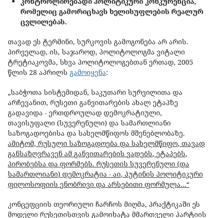
კონტროლირებადი
პოლიტიკური
კონკურენცია
,
რომელიც
გამორიცხავს
ხელისუფლების
რეალურ
ცვლილებას.
თავად ეს ტერმინი,
სურკოვის
გამოგონება
არ
არის
.
პირველად,
ის,
საჯაროდ,
პოლიტოლოგმა
ვიტალი
ტრეტიაკოვმა, სხვა პოლიტოლოგებთან ერთად,
2005
წლის
28
აპრილს
გამოიყენა
:
„
საბჭოთა
სისტემიდან
,
საკუთარი
სურვილითა
და
არჩევანით,
რუსეთი
განვითარების
ახალ
ეტაპზე
გადავიდა
-
ერთდროულად
დემოკრატიული
,
თავისუფალი
(
სუვერენული
)
და
სამართლიანი
საზოგადოებისა
და
სახელმწიფოს
მშენებლობაზე
.
ამიტომ,
რუსული
საზოგადოება
და
სახელმწიფო
,
თავად
განსაზღვრავენ
ამ
განვითარების
ვადებს
,
ეტაპებს
,
პირობებსა
და
ფორმებს
.
რუსეთის
სუვერენული
(
და
სამართლიანი
)
დემოკრატია
-
აი
,
პუტინის
პოლიტიკური
ფილოსოფიის
ენობრივი
და
არსებითი
ფორმულა
...“
კონცეფციის თეორიული ჩარჩოს მიღმა, პრაქტიკაში
ეს
მოდელი
რუსეთისთვის
გამოიხატა
მმართველი
პარტიის