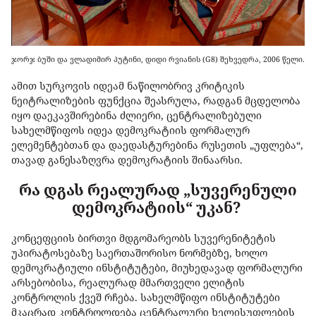
ჯორჯ ბუში და ვლადიმირ პუტინი, დიდი რვიანის (G8) შეხვედრა, 2006 წელი.
ამით
სურკოვის
იდეამ
ნაწილობრივ
კრიტიკის
ნეიტრალიზების
ფუნქცია
შეასრულა
,
რადგან
მცდელობა
იყო
დაეკავშირებინა
ძლიერი
,
ცენტრალიზებული
სახელმწიფოს
იდეა
დემოკრატიის
ფორმალურ
ელემენტებთან
და
დაედასტურებინა
რუსეთის
„
უფლება
“,
თავად
განესაზღვრა
დემოკრატიის
შინაარსი
.
რა დგას რეალურად „სუვერენული
დემოკრატიის“ უკან?
კონცეფციის
ბირთვი
მდგომარეობს
სუვერენიტეტის
უპირატოსებაზე
საერთაშორისო
ნორმებზე
,
ხოლო
დემოკრატიული
ინსტიტუტები
,
მიუხედავად
ფორმალური
არსებობისა
,
რეალურად
მმართველი
ელიტის
კონტროლის
ქვეშ
რჩება
.
სახელმწიფო
ინსტიტუტები
მკაცრად
კონტროლდება
ცენტრალური
ხელისუფლების