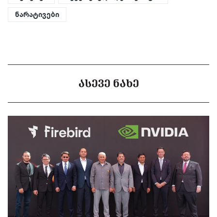
ნარატივები
ᲐᲡᲔᲕᲔ ᲜᲐᲮᲔ