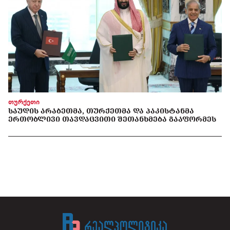
თურქეთი
ᲡᲐᲣᲓᲘᲡ ᲐᲠᲐᲑᲔᲗᲛᲐ, ᲗᲣᲠᲥᲔᲗᲛᲐ ᲓᲐ ᲞᲐᲙᲘᲡᲢᲐᲜᲛᲐ
ᲔᲠᲗᲝᲑᲚᲘᲕᲘ ᲗᲐᲕᲓᲐᲪᲕᲘᲗᲘ ᲨᲔᲗᲐᲜᲮᲛᲔᲑᲐ ᲒᲐᲐᲤᲝᲠᲛᲔᲡ