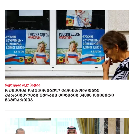
რუსული ოკუპაცია
ᲠᲣᲡᲔᲗᲛᲐ ᲝᲙᲣᲞᲘᲠᲔᲑᲣᲚ ᲢᲔᲠᲘᲢᲝᲠᲘᲔᲑᲖᲔ
ᲣᲙᲠᲐᲘᲜᲔᲚᲔᲑᲡ ᲣᲫᲠᲐᲕᲘ ᲥᲝᲜᲔᲑᲘᲡ 34000 ᲝᲑᲘᲔᲥᲢᲘ
ᲩᲐᲛᲝᲐᲠᲗᲕᲐ