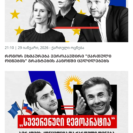
21:10 | 29 იანვარი, 2026 -
ქართული ოცნება
ᲠᲝᲒᲝᲠ ᲔᲮᲛᲐᲣᲠᲔᲑᲐ ᲔᲕᲠᲝᲙᲐᲕᲨᲘᲠᲘ "ᲥᲐᲠᲗᲣᲚᲘ
ᲝᲪᲜᲔᲑᲘᲡ" ᲒᲠᲐᲜᲢᲔᲑᲘᲡ ᲙᲐᲜᲝᲜᲨᲘ ᲪᲕᲚᲘᲚᲔᲑᲔᲑᲡ