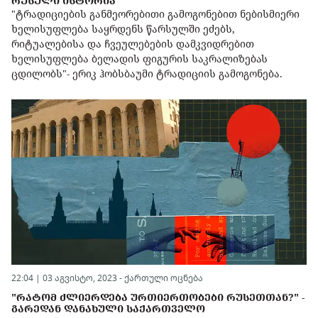
ᲠᲣᲡᲣᲚᲘ ᲘᲡᲢᲝᲠᲘᲐ
"ტრადიციების განმეორებითი გამოგონებით ნებისმიერი
ხელისუფლება საყრდენს წარსულში ეძებს,
რიტუალებისა და ჩვეულებების დამკვიდრებით
ხელისუფლება ბელადის ფიგურის საკრალიზებას
ცდილობს"- ერიკ ჰობსბაუმი ტრადიციის გამოგონება.
22:04 | 03 აგვისტო, 2023 -
ქართული ოცნება
"ᲠᲐᲢᲝᲛ ᲫᲚᲘᲔᲠᲓᲔᲑᲐ ᲣᲠᲗᲘᲔᲠᲗᲝᲑᲔᲑᲘ ᲠᲣᲡᲔᲗᲗᲐᲜ?" -
ᲒᲐᲠᲔᲓᲐᲜ ᲓᲐᲜᲐᲮᲣᲚᲘ ᲡᲐᲥᲐᲠᲗᲕᲔᲚᲝ