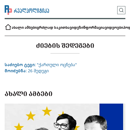
ახალი ამბები
გრძლად საკითხავი
დეზინფორმაცია
ვიდეოები
პოდ
ᲫᲘᲔᲑᲘᲡ ᲨᲔᲓᲔᲒᲔᲑᲘ
საძიებო ტეგი:
"ქართული ოცნება"
მოიძებნა:
26 შედეგი
ᲐᲮᲐᲚᲘ ᲐᲛᲑᲔᲑᲘ