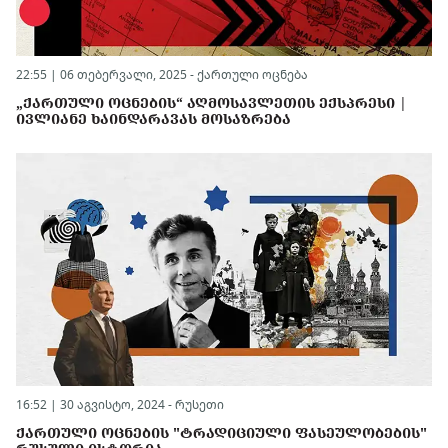
22:55 | 06 თებერვალი, 2025 -
ქართული ოცნება
„ᲥᲐᲠᲗᲣᲚᲘ ᲝᲪᲜᲔᲑᲘᲡ“ ᲐᲦᲛᲝᲡᲐᲕᲚᲔᲗᲘᲡ ᲔᲥᲡᲞᲠᲔᲡᲘ |
ᲘᲕᲚᲘᲐᲜᲔ ᲮᲐᲘᲜᲓᲐᲠᲐᲕᲐᲡ ᲛᲝᲡᲐᲖᲠᲔᲑᲐ
16:52 | 30 აგვისტო, 2024 -
რუსეთი
ᲥᲐᲠᲗᲣᲚᲘ ᲝᲪᲜᲔᲑᲘᲡ "ᲢᲠᲐᲓᲘᲪᲘᲣᲚᲘ ᲤᲐᲡᲔᲣᲚᲝᲑᲔᲑᲘᲡ"