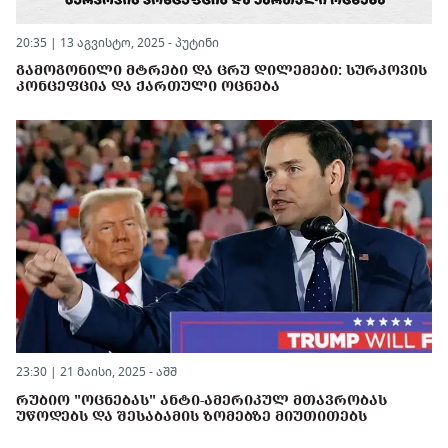
20:35 | 13 აგვისტო, 2025 -
პუტინი
ᲒᲐᲛᲝᲒᲝᲜᲘᲚᲘ ᲛᲢᲠᲔᲑᲘ ᲓᲐ ᲪᲠᲣ ᲓᲘᲚᲔᲛᲔᲑᲘ: ᲡᲣᲠᲙᲝᲕᲘᲡ
ᲙᲝᲜᲪᲔᲤᲪᲘᲐ ᲓᲐ ᲥᲐᲠᲗᲣᲚᲘ ᲝᲪᲜᲔᲑᲐ
23:30 | 21 მაისი, 2025 -
აშშ
ᲠᲣᲑᲘᲝ "ᲝᲪᲜᲔᲑᲐᲡ" ᲐᲜᲢᲘ-ᲐᲛᲔᲠᲘᲙᲣᲚ ᲛᲗᲐᲕᲠᲝᲑᲐᲡ
ᲣᲬᲝᲓᲔᲑᲡ ᲓᲐ ᲨᲔᲡᲐᲑᲐᲛᲘᲡ ᲖᲝᲛᲔᲑᲖᲔ ᲛᲘᲣᲗᲘᲗᲔᲑᲡ