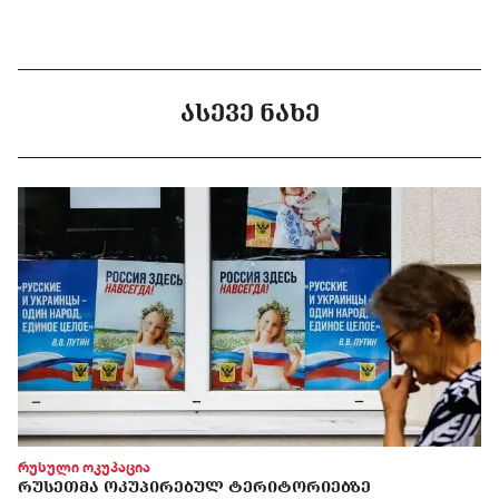
ᲐᲡᲔᲕᲔ ᲜᲐᲮᲔ
რუსული ოკუპაცია
ᲠᲣᲡᲔᲗᲛᲐ ᲝᲙᲣᲞᲘᲠᲔᲑᲣᲚ ᲢᲔᲠᲘᲢᲝᲠᲘᲔᲑᲖᲔ