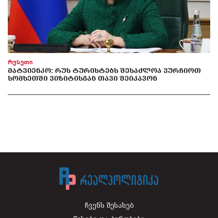
რუსეთი
ᲛᲐᲢᲕᲘᲔᲜᲙᲝ: ᲠᲣᲡ ᲢᲣᲠᲘᲡᲢᲔᲑᲡ ᲨᲔᲡᲐᲫᲚᲝᲐ ᲕᲣᲠᲩᲘᲝᲗ
ᲡᲝᲛᲮᲔᲗᲨᲘ ᲕᲘᲖᲘᲢᲘᲡᲒᲐᲜ ᲗᲐᲕᲘ ᲨᲔᲘᲙᲐᲕᲝᲜ
ჩვენს შესახებ