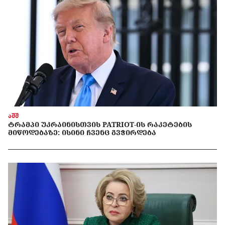
აშშ
ᲢᲠᲐᲛᲞᲘ ᲣᲙᲠᲐᲘᲜᲘᲡᲗᲕᲘᲡ PATRIOT-ᲘᲡ ᲠᲐᲙᲔᲢᲔᲑᲘᲡ
ᲛᲘᲬᲝᲓᲔᲑᲐᲖᲔ: ᲘᲡᲘᲜᲘ ᲩᲕᲔᲜᲪ ᲒᲕᲭᲘᲠᲓᲔᲑᲐ