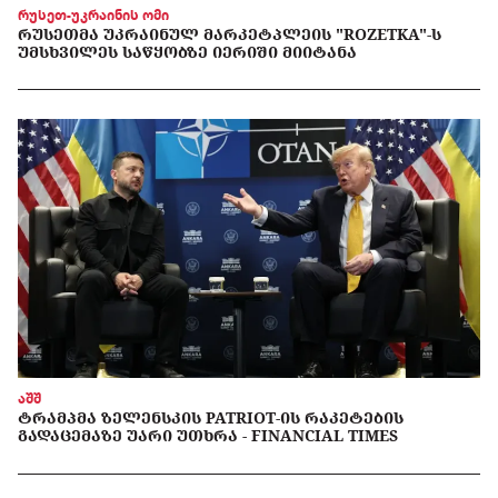
რუსეთ-უკრაინის ომი
ᲠᲣᲡᲔᲗᲛᲐ ᲣᲙᲠᲐᲘᲜᲣᲚ ᲛᲐᲠᲙᲔᲢᲞᲚᲔᲘᲡ "ROZETKA"-Ს
ᲣᲛᲡᲮᲕᲘᲚᲔᲡ ᲡᲐᲬᲧᲝᲑᲖᲔ ᲘᲔᲠᲘᲨᲘ ᲛᲘᲘᲢᲐᲜᲐ
აშშ
ᲢᲠᲐᲛᲞᲛᲐ ᲖᲔᲚᲔᲜᲡᲙᲘᲡ PATRIOT-ᲘᲡ ᲠᲐᲙᲔᲢᲔᲑᲘᲡ
ᲒᲐᲓᲐᲪᲔᲛᲐᲖᲔ ᲣᲐᲠᲘ ᲣᲗᲮᲠᲐ - FINANCIAL TIMES