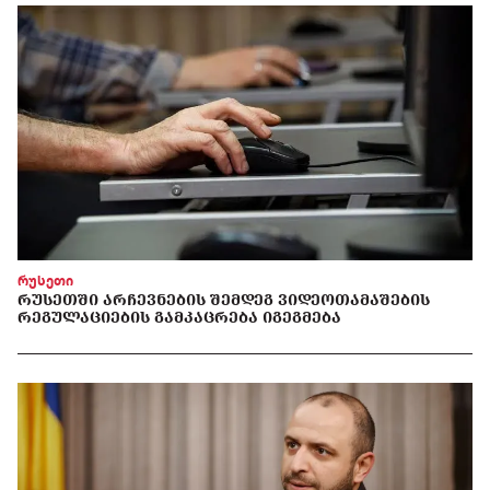
რუსეთი
ᲠᲣᲡᲔᲗᲨᲘ ᲐᲠᲩᲔᲕᲜᲔᲑᲘᲡ ᲨᲔᲛᲓᲔᲒ ᲕᲘᲓᲔᲝᲗᲐᲛᲐᲨᲔᲑᲘᲡ
ᲠᲔᲒᲣᲚᲐᲪᲘᲔᲑᲘᲡ ᲒᲐᲛᲙᲐᲪᲠᲔᲑᲐ ᲘᲒᲔᲒᲛᲔᲑᲐ