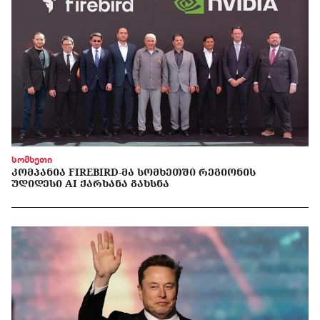
სომხეთი
ᲙᲝᲛᲞᲐᲜᲘᲐ FIREBIRD-ᲛᲐ ᲡᲝᲛᲮᲔᲗᲨᲘ ᲠᲔᲒᲘᲝᲜᲘᲡ
ᲣᲓᲘᲓᲔᲡᲘ AI ᲥᲐᲠᲮᲐᲜᲐ ᲒᲐᲮᲡᲜᲐ