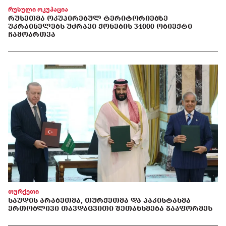
რუსული ოკუპაცია
ᲠᲣᲡᲔᲗᲛᲐ ᲝᲙᲣᲞᲘᲠᲔᲑᲣᲚ ᲢᲔᲠᲘᲢᲝᲠᲘᲔᲑᲖᲔ
ᲣᲙᲠᲐᲘᲜᲔᲚᲔᲑᲡ ᲣᲫᲠᲐᲕᲘ ᲥᲝᲜᲔᲑᲘᲡ 34000 ᲝᲑᲘᲔᲥᲢᲘ
ᲩᲐᲛᲝᲐᲠᲗᲕᲐ
თურქეთი
ᲡᲐᲣᲓᲘᲡ ᲐᲠᲐᲑᲔᲗᲛᲐ, ᲗᲣᲠᲥᲔᲗᲛᲐ ᲓᲐ ᲞᲐᲙᲘᲡᲢᲐᲜᲛᲐ
ᲔᲠᲗᲝᲑᲚᲘᲕᲘ ᲗᲐᲕᲓᲐᲪᲕᲘᲗᲘ ᲨᲔᲗᲐᲜᲮᲛᲔᲑᲐ ᲒᲐᲐᲤᲝᲠᲛᲔᲡ