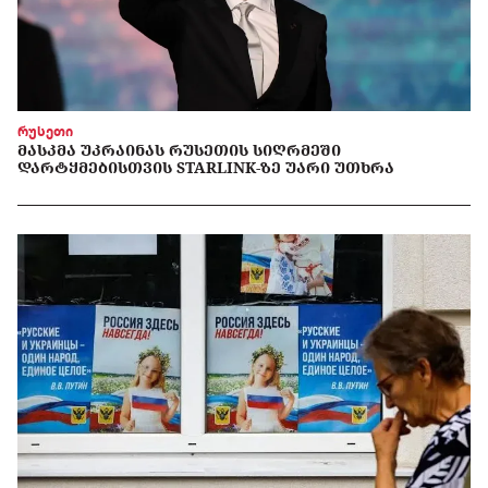
რუსეთი
ᲛᲐᲡᲙᲛᲐ ᲣᲙᲠᲐᲘᲜᲐᲡ ᲠᲣᲡᲔᲗᲘᲡ ᲡᲘᲦᲠᲛᲔᲨᲘ
ᲓᲐᲠᲢᲧᲛᲔᲑᲘᲡᲗᲕᲘᲡ STARLINK-ᲖᲔ ᲣᲐᲠᲘ ᲣᲗᲮᲠᲐ