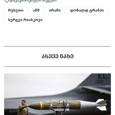
დაკავშირებული თეგები
რუსეთი
აშშ
ირანი
დონალდ ტრამპი
სერგეი რიაბკოვი
ᲐᲡᲔᲕᲔ ᲜᲐᲮᲔ