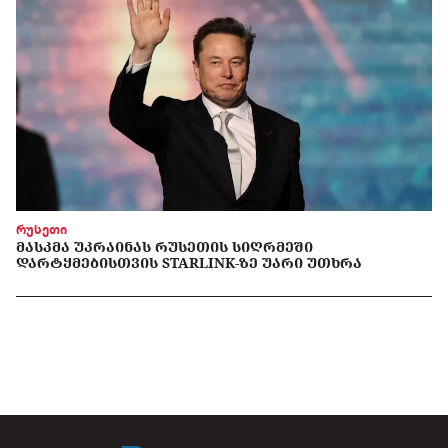
რუსეთი
ᲛᲐᲡᲙᲛᲐ ᲣᲙᲠᲐᲘᲜᲐᲡ ᲠᲣᲡᲔᲗᲘᲡ ᲡᲘᲦᲠᲛᲔᲨᲘ
ᲓᲐᲠᲢᲧᲛᲔᲑᲘᲡᲗᲕᲘᲡ STARLINK-ᲖᲔ ᲣᲐᲠᲘ ᲣᲗᲮᲠᲐ