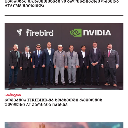
ᲣᲙᲠᲐᲘᲜᲐᲛ ᲗᲣᲠᲥᲔᲗᲘᲡᲒᲐᲜ 70 ᲑᲐᲚᲘᲡᲢᲘᲙᲣᲠᲘ ᲠᲐᲙᲔᲢᲐ
ATACMS ᲨᲔᲘᲡᲧᲘᲓᲐ
სომხეთი
ᲙᲝᲛᲞᲐᲜᲘᲐ FIREBIRD-ᲛᲐ ᲡᲝᲛᲮᲔᲗᲨᲘ ᲠᲔᲒᲘᲝᲜᲘᲡ
ᲣᲓᲘᲓᲔᲡᲘ AI ᲥᲐᲠᲮᲐᲜᲐ ᲒᲐᲮᲡᲜᲐ