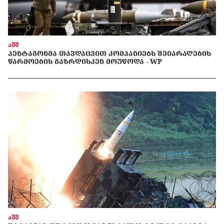
აშშ
ᲞᲔᲜᲢᲐᲒᲝᲜᲛᲐ ᲗᲐᲕᲓᲐᲪᲕᲘᲗ ᲙᲝᲛᲞᲐᲜᲘᲔᲑᲡ ᲨᲔᲘᲐᲠᲐᲦᲔᲑᲘᲡ
ᲬᲐᲠᲛᲝᲔᲑᲘᲡ ᲒᲐᲖᲠᲓᲘᲡᲙᲔᲜ ᲛᲝᲣᲬᲝᲓᲐ - WP
აშშ