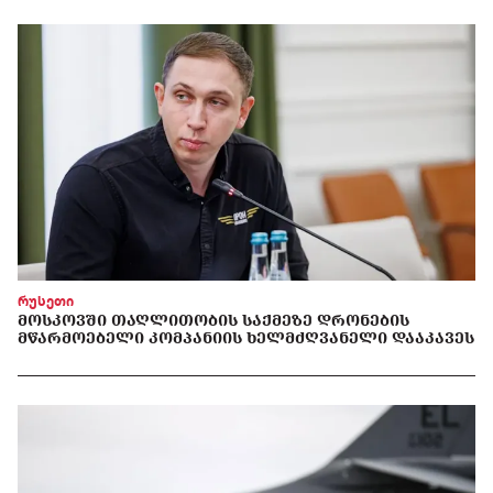
რუსეთი
ᲛᲝᲡᲙᲝᲕᲨᲘ ᲗᲐᲦᲚᲘᲗᲝᲑᲘᲡ ᲡᲐᲥᲛᲔᲖᲔ ᲓᲠᲝᲜᲔᲑᲘᲡ
ᲛᲬᲐᲠᲛᲝᲔᲑᲔᲚᲘ ᲙᲝᲛᲞᲐᲜᲘᲘᲡ ᲮᲔᲚᲛᲫᲦᲕᲐᲜᲔᲚᲘ ᲓᲐᲐᲙᲐᲕᲔᲡ