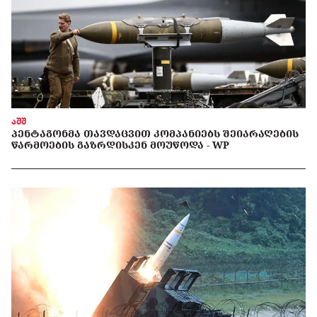
აშშ
ᲞᲔᲜᲢᲐᲒᲝᲜᲛᲐ ᲗᲐᲕᲓᲐᲪᲕᲘᲗ ᲙᲝᲛᲞᲐᲜᲘᲔᲑᲡ ᲨᲔᲘᲐᲠᲐᲦᲔᲑᲘᲡ
ᲬᲐᲠᲛᲝᲔᲑᲘᲡ ᲒᲐᲖᲠᲓᲘᲡᲙᲔᲜ ᲛᲝᲣᲬᲝᲓᲐ - WP