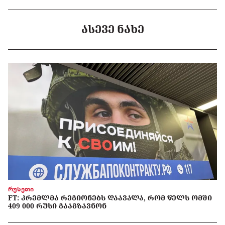
ᲐᲡᲔᲕᲔ ᲜᲐᲮᲔ
რუსეთი
FT: ᲙᲠᲔᲛᲚᲛᲐ ᲠᲔᲒᲘᲝᲜᲔᲑᲡ ᲓᲐᲐᲕᲐᲚᲐ, ᲠᲝᲛ ᲬᲔᲚᲡ ᲝᲛᲨᲘ
409 000 ᲠᲣᲡᲘ ᲒᲐᲐᲒᲖᲐᲕᲜᲝᲜ