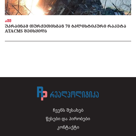
აშშ
ᲣᲙᲠᲐᲘᲜᲐᲛ ᲗᲣᲠᲥᲔᲗᲘᲡᲒᲐᲜ 70 ᲑᲐᲚᲘᲡᲢᲘᲙᲣᲠᲘ ᲠᲐᲙᲔᲢᲐ
ATACMS ᲨᲔᲘᲡᲧᲘᲓᲐ
ჩვენს შესახებ
წესები და პირობები
კონტაქტი