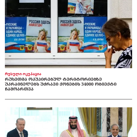
რუსული ოკუპაცია
ᲠᲣᲡᲔᲗᲛᲐ ᲝᲙᲣᲞᲘᲠᲔᲑᲣᲚ ᲢᲔᲠᲘᲢᲝᲠᲘᲔᲑᲖᲔ
ᲣᲙᲠᲐᲘᲜᲔᲚᲔᲑᲡ ᲣᲫᲠᲐᲕᲘ ᲥᲝᲜᲔᲑᲘᲡ 34000 ᲝᲑᲘᲔᲥᲢᲘ
ᲩᲐᲛᲝᲐᲠᲗᲕᲐ