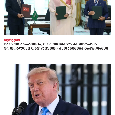
თურქეთი
ᲡᲐᲣᲓᲘᲡ ᲐᲠᲐᲑᲔᲗᲛᲐ, ᲗᲣᲠᲥᲔᲗᲛᲐ ᲓᲐ ᲞᲐᲙᲘᲡᲢᲐᲜᲛᲐ
ᲔᲠᲗᲝᲑᲚᲘᲕᲘ ᲗᲐᲕᲓᲐᲪᲕᲘᲗᲘ ᲨᲔᲗᲐᲜᲮᲛᲔᲑᲐ ᲒᲐᲐᲤᲝᲠᲛᲔᲡ