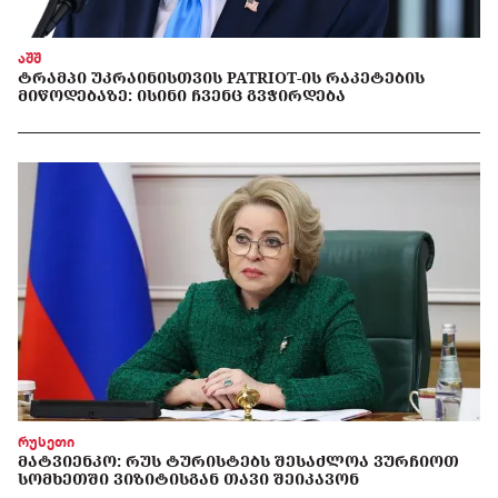
აშშ
ᲢᲠᲐᲛᲞᲘ ᲣᲙᲠᲐᲘᲜᲘᲡᲗᲕᲘᲡ PATRIOT-ᲘᲡ ᲠᲐᲙᲔᲢᲔᲑᲘᲡ
ᲛᲘᲬᲝᲓᲔᲑᲐᲖᲔ: ᲘᲡᲘᲜᲘ ᲩᲕᲔᲜᲪ ᲒᲕᲭᲘᲠᲓᲔᲑᲐ
რუსეთი
ᲛᲐᲢᲕᲘᲔᲜᲙᲝ: ᲠᲣᲡ ᲢᲣᲠᲘᲡᲢᲔᲑᲡ ᲨᲔᲡᲐᲫᲚᲝᲐ ᲕᲣᲠᲩᲘᲝᲗ
ᲡᲝᲛᲮᲔᲗᲨᲘ ᲕᲘᲖᲘᲢᲘᲡᲒᲐᲜ ᲗᲐᲕᲘ ᲨᲔᲘᲙᲐᲕᲝᲜ