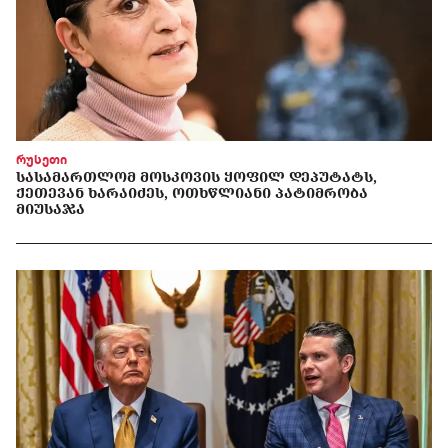
რუსეთი
ᲡᲐᲡᲐᲛᲐᲠᲗᲚᲝᲛ ᲛᲝᲡᲙᲝᲕᲘᲡ ᲧᲝᲤᲘᲚ ᲓᲔᲞᲣᲢᲐᲢᲡ,
ᲥᲔᲗᲔᲕᲐᲜ ᲮᲐᲠᲐᲘᲫᲔᲡ, ᲝᲗᲮᲬᲚᲘᲐᲜᲘ ᲞᲐᲢᲘᲛᲠᲝᲑᲐ
ᲛᲘᲣᲡᲐᲯᲐ