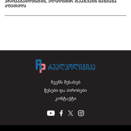
ᲞᲠᲝᲞᲐᲒᲐᲜᲓᲘᲡᲢᲘᲡ, ᲕᲚᲐᲓᲘᲛᲘᲠ ᲢᲙᲐᲩᲣᲙᲘᲡ ᲛᲐᲜᲥᲐᲜᲐ
ᲐᲤᲔᲗᲥᲓᲐ
ჩვენს შესახებ
წესები და პირობები
კონტაქტი