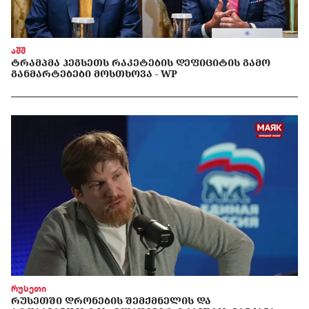
აშშ
ᲢᲠᲐᲛᲞᲛᲐ ᲰᲔᲒᲡᲔᲗᲡ ᲠᲐᲙᲔᲢᲔᲑᲘᲡ ᲓᲔᲤᲘᲪᲘᲢᲘᲡ ᲒᲐᲛᲝ
ᲒᲐᲜᲛᲐᲠᲢᲔᲑᲔᲑᲘ ᲛᲝᲡᲗᲮᲝᲕᲐ - WP
რუსეთი
ᲠᲣᲡᲔᲗᲨᲘ ᲓᲠᲝᲜᲔᲑᲘᲡ ᲨᲔᲛᲥᲛᲜᲔᲚᲘᲡ ᲓᲐ