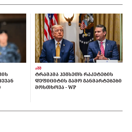
აშშ
ᲕᲘᲡ
ᲢᲠᲐᲛᲞᲛᲐ ᲰᲔᲒᲡᲔᲗᲡ ᲠᲐᲙᲔᲢᲔᲑᲘᲡ
ᲗᲔᲕᲐᲜ
ᲓᲔᲤᲘᲪᲘᲢᲘᲡ ᲒᲐᲛᲝ ᲒᲐᲜᲛᲐᲠᲢᲔᲑᲔᲑᲘ
Ი
ᲛᲝᲡᲗᲮᲝᲕᲐ - WP