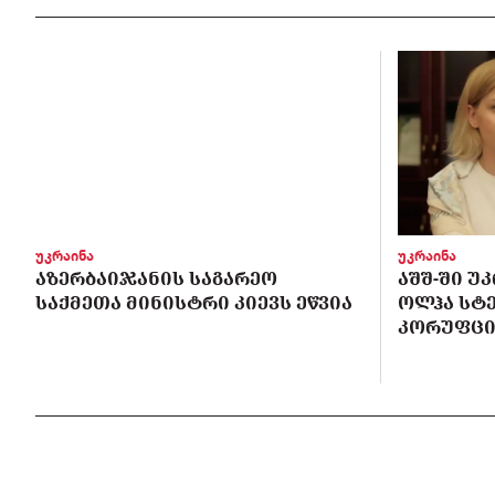
უკრაინა
უკრაინა
ᲐᲖᲔᲠᲑᲐᲘᲯᲐᲜᲘᲡ ᲡᲐᲒᲐᲠᲔᲝ
ᲐᲨᲨ-ᲨᲘ Უ
ᲡᲐᲥᲛᲔᲗᲐ ᲛᲘᲜᲘᲡᲢᲠᲘ ᲙᲘᲔᲕᲡ ᲔᲬᲕᲘᲐ
ᲝᲚᲰᲐ ᲡᲢ
ᲙᲝᲠᲣᲤᲪᲘ