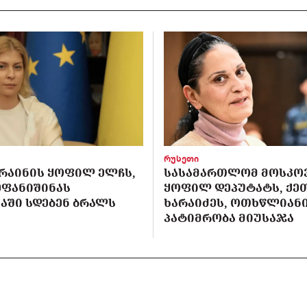
რუსეთი
ᲙᲠᲐᲘᲜᲘᲡ ᲧᲝᲤᲘᲚ ᲔᲚᲩᲡ,
ᲡᲐᲡᲐᲛᲐᲠᲗᲚᲝᲛ ᲛᲝᲡᲙᲝ
ᲔᲤᲐᲜᲘᲨᲘᲜᲐᲡ
ᲧᲝᲤᲘᲚ ᲓᲔᲞᲣᲢᲐᲢᲡ, ᲥᲔ
ᲐᲨᲘ ᲡᲓᲔᲑᲔᲜ ᲑᲠᲐᲚᲡ
ᲮᲐᲠᲐᲘᲫᲔᲡ, ᲝᲗᲮᲬᲚᲘᲐᲜ
ᲞᲐᲢᲘᲛᲠᲝᲑᲐ ᲛᲘᲣᲡᲐᲯᲐ