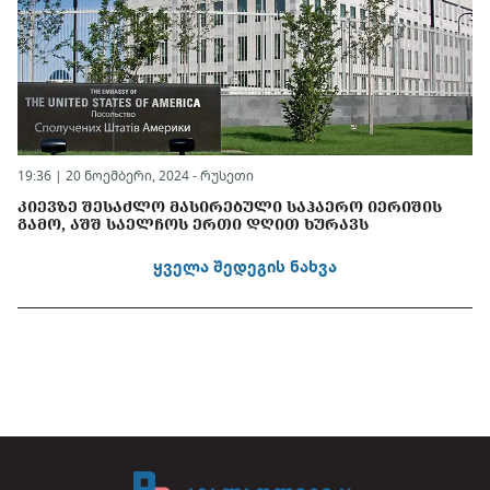
19:36 | 20 ნოემბერი, 2024 -
რუსეთი
ᲙᲘᲔᲕᲖᲔ ᲨᲔᲡᲐᲫᲚᲝ ᲛᲐᲡᲘᲠᲔᲑᲣᲚᲘ ᲡᲐᲰᲐᲔᲠᲝ ᲘᲔᲠᲘᲨᲘᲡ
ᲒᲐᲛᲝ, ᲐᲨᲨ ᲡᲐᲔᲚᲩᲝᲡ ᲔᲠᲗᲘ ᲓᲦᲘᲗ ᲮᲣᲠᲐᲕᲡ
ყველა შედეგის ნახვა