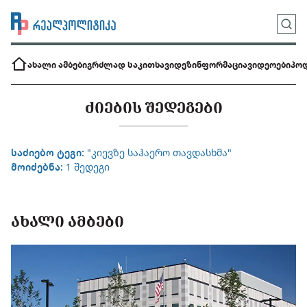
ახალი ამბები
გრძლად საკითხავი
დეზინფორმაცია
ვიდეოები
პოდ
ᲫᲘᲔᲑᲘᲡ ᲨᲔᲓᲔᲒᲔᲑᲘ
საძიებო ტეგი:
"კიევზე საჰაერო თავდასხმა"
მოიძებნა:
1 შედეგი
ᲐᲮᲐᲚᲘ ᲐᲛᲑᲔᲑᲘ