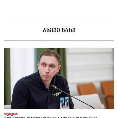
ᲐᲡᲔᲕᲔ ᲜᲐᲮᲔ
რუსეთი