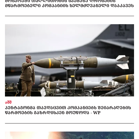
ᲛᲝᲡᲙᲝᲕᲨᲘ ᲗᲐᲦᲚᲘᲗᲝᲑᲘᲡ ᲡᲐᲥᲛᲔᲖᲔ ᲓᲠᲝᲜᲔᲑᲘᲡ
ᲛᲬᲐᲠᲛᲝᲔᲑᲔᲚᲘ ᲙᲝᲛᲞᲐᲜᲘᲘᲡ ᲮᲔᲚᲛᲫᲦᲕᲐᲜᲔᲚᲘ ᲓᲐᲐᲙᲐᲕᲔᲡ
აშშ
ᲞᲔᲜᲢᲐᲒᲝᲜᲛᲐ ᲗᲐᲕᲓᲐᲪᲕᲘᲗ ᲙᲝᲛᲞᲐᲜᲘᲔᲑᲡ ᲨᲔᲘᲐᲠᲐᲦᲔᲑᲘᲡ
ᲬᲐᲠᲛᲝᲔᲑᲘᲡ ᲒᲐᲖᲠᲓᲘᲡᲙᲔᲜ ᲛᲝᲣᲬᲝᲓᲐ - WP