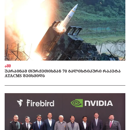
აშშ
ᲣᲙᲠᲐᲘᲜᲐᲛ ᲗᲣᲠᲥᲔᲗᲘᲡᲒᲐᲜ 70 ᲑᲐᲚᲘᲡᲢᲘᲙᲣᲠᲘ ᲠᲐᲙᲔᲢᲐ
ATACMS ᲨᲔᲘᲡᲧᲘᲓᲐ