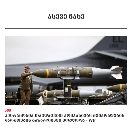
ᲐᲡᲔᲕᲔ ᲜᲐᲮᲔ
აშშ
ᲞᲔᲜᲢᲐᲒᲝᲜᲛᲐ ᲗᲐᲕᲓᲐᲪᲕᲘᲗ ᲙᲝᲛᲞᲐᲜᲘᲔᲑᲡ ᲨᲔᲘᲐᲠᲐᲦᲔᲑᲘᲡ
ᲬᲐᲠᲛᲝᲔᲑᲘᲡ ᲒᲐᲖᲠᲓᲘᲡᲙᲔᲜ ᲛᲝᲣᲬᲝᲓᲐ - WP