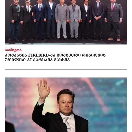
სომხეთი
ᲙᲝᲛᲞᲐᲜᲘᲐ FIREBIRD-ᲛᲐ ᲡᲝᲛᲮᲔᲗᲨᲘ ᲠᲔᲒᲘᲝᲜᲘᲡ
ᲣᲓᲘᲓᲔᲡᲘ AI ᲥᲐᲠᲮᲐᲜᲐ ᲒᲐᲮᲡᲜᲐ