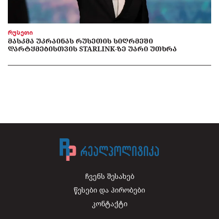
რუსეთი
ᲛᲐᲡᲙᲛᲐ ᲣᲙᲠᲐᲘᲜᲐᲡ ᲠᲣᲡᲔᲗᲘᲡ ᲡᲘᲦᲠᲛᲔᲨᲘ
ᲓᲐᲠᲢᲧᲛᲔᲑᲘᲡᲗᲕᲘᲡ STARLINK-ᲖᲔ ᲣᲐᲠᲘ ᲣᲗᲮᲠᲐ
ჩვენს შესახებ
წესები და პირობები
კონტაქტი