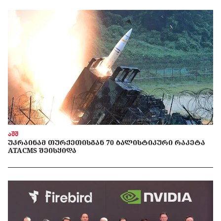
აშშ
ᲣᲙᲠᲐᲘᲜᲐᲛ ᲗᲣᲠᲥᲔᲗᲘᲡᲒᲐᲜ 70 ᲑᲐᲚᲘᲡᲢᲘᲙᲣᲠᲘ ᲠᲐᲙᲔᲢᲐ
ATACMS ᲨᲔᲘᲡᲧᲘᲓᲐ