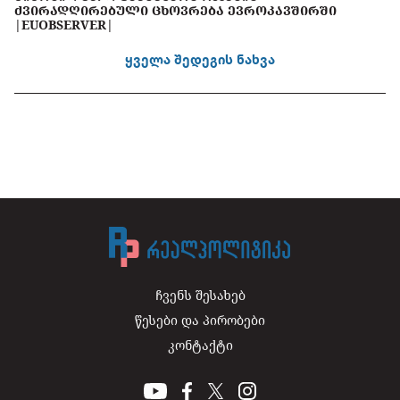
ᲫᲕᲘᲠᲐᲓᲦᲘᲠᲔᲑᲣᲚᲘ ᲪᲮᲝᲕᲠᲔᲑᲐ ᲔᲕᲠᲝᲙᲐᲕᲨᲘᲠᲨᲘ
|EUOBSERVER|
ყველა შედეგის ნახვა
ჩვენს შესახებ
წესები და პირობები
კონტაქტი