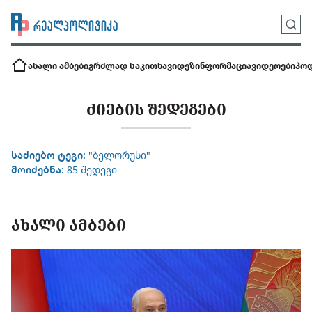
ახალი ამბები
გრძლად საკითხავი
დეზინფორმაცია
ვიდეოები
პოდ
ᲫᲘᲔᲑᲘᲡ ᲨᲔᲓᲔᲒᲔᲑᲘ
საძიებო ტეგი:
"ბელორუსი"
მოიძებნა:
85 შედეგი
ᲐᲮᲐᲚᲘ ᲐᲛᲑᲔᲑᲘ