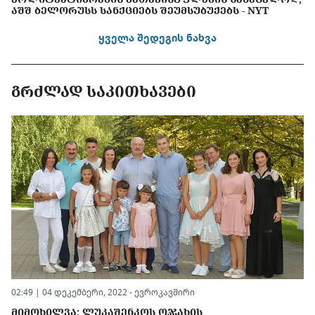
ᲐᲨᲨ ᲑᲔᲚᲝᲠᲣᲡᲡ ᲡᲐᲜᲥᲪᲘᲔᲑᲡ ᲨᲔᲣᲛᲡᲣᲑᲣᲥᲔᲑᲡ - NYT
ყველა შედეგის ნახვა
ᲒᲠᲫᲚᲐᲓ ᲡᲐᲙᲘᲗᲮᲐᲕᲔᲑᲘ
02:49 | 04 დეკემბერი, 2022 -
ევროკავშირი
ᲛᲘᲛᲝᲮᲘᲚᲕᲐ: ᲚᲣᲙᲐᲨᲔᲜᲙᲝᲡ ᲝᲯᲐᲮᲘᲡ