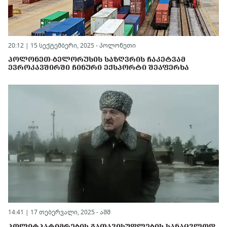
20:12 | 15 სექტემბერი, 2025 -
პოლონეთი
ᲞᲝᲚᲝᲜᲔᲗ-ᲑᲔᲚᲝᲠᲣᲡᲘᲡ ᲡᲐᲖᲦᲕᲠᲘᲡ ᲩᲐᲙᲔᲢᲕᲐᲛ
ᲔᲕᲠᲝᲙᲐᲕᲨᲘᲠᲨᲘ ᲩᲘᲜᲣᲠᲘ ᲔᲥᲡᲞᲝᲠᲢᲘ ᲨᲔᲐᲤᲔᲠᲮᲐ
14:41 | 17 თებერვალი, 2025 -
აშშ
ᲞᲝᲚᲘᲢᲞᲐᲢᲘᲛᲠᲔᲑᲘᲡ ᲒᲐᲗᲐᲕᲘᲡᲣᲤᲚᲔᲑᲘᲡ ᲡᲐᲜᲐᲪᲕᲚᲝᲓ,