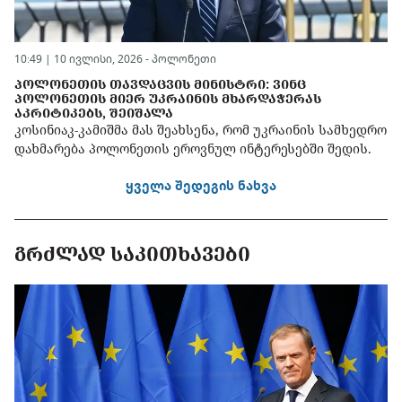
10:49 | 10 ივლისი, 2026 -
პოლონეთი
ᲞᲝᲚᲝᲜᲔᲗᲘᲡ ᲗᲐᲕᲓᲐᲪᲕᲘᲡ ᲛᲘᲜᲘᲡᲢᲠᲘ: ᲕᲘᲜᲪ
ᲞᲝᲚᲝᲜᲔᲗᲘᲡ ᲛᲘᲔᲠ ᲣᲙᲠᲐᲘᲜᲘᲡ ᲛᲮᲐᲠᲓᲐᲭᲔᲠᲐᲡ
ᲐᲙᲠᲘᲢᲘᲙᲔᲑᲡ, ᲨᲔᲘᲨᲐᲚᲐ
კოსინიაკ-კამიშმა მას შეახსენა, რომ უკრაინის სამხედრო
დახმარება პოლონეთის ეროვნულ ინტერესებში შედის.
ყველა შედეგის ნახვა
ᲒᲠᲫᲚᲐᲓ ᲡᲐᲙᲘᲗᲮᲐᲕᲔᲑᲘ