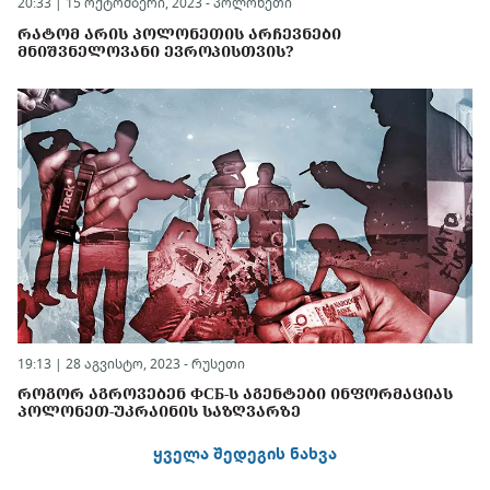
20:33 | 15 ოქტომბერი, 2023 -
პოლონეთი
ᲠᲐᲢᲝᲛ ᲐᲠᲘᲡ ᲞᲝᲚᲝᲜᲔᲗᲘᲡ ᲐᲠᲩᲔᲕᲜᲔᲑᲘ
ᲛᲜᲘᲨᲕᲜᲔᲚᲝᲕᲐᲜᲘ ᲔᲕᲠᲝᲞᲘᲡᲗᲕᲘᲡ?
19:13 | 28 აგვისტო, 2023 -
რუსეთი
ᲠᲝᲒᲝᲠ ᲐᲒᲠᲝᲕᲔᲑᲔᲜ ФСБ-Ს ᲐᲒᲔᲜᲢᲔᲑᲘ ᲘᲜᲤᲝᲠᲛᲐᲪᲘᲐᲡ
ᲞᲝᲚᲝᲜᲔᲗ-ᲣᲙᲠᲐᲘᲜᲘᲡ ᲡᲐᲖᲦᲕᲐᲠᲖᲔ
ყველა შედეგის ნახვა