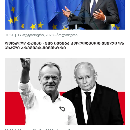
01:31 | 17 ოქტომბერი, 2023 -
პოლონეთი
ᲓᲝᲜᲐᲚᲓ ᲢᲣᲡᲙᲘ - ᲕᲘᲜ ᲘᲥᲜᲔᲑᲐ ᲞᲝᲚᲝᲜᲔᲗᲘᲡ ᲫᲕᲔᲚᲘ ᲓᲐ
ᲐᲮᲐᲚᲘ ᲞᲠᲔᲛᲘᲔᲠ-ᲛᲘᲜᲘᲡᲢᲠᲘ