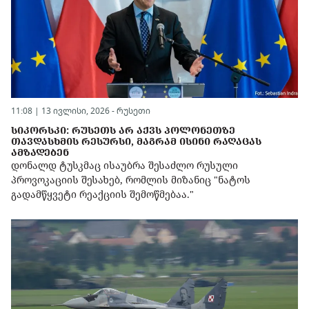
11:08 | 13 ივლისი, 2026 -
რუსეთი
ᲡᲘᲙᲝᲠᲡᲙᲘ: ᲠᲣᲡᲔᲗᲡ ᲐᲠ ᲐᲥᲕᲡ ᲞᲝᲚᲝᲜᲔᲗᲖᲔ
ᲗᲐᲕᲓᲐᲡᲮᲛᲘᲡ ᲠᲔᲡᲣᲠᲡᲘ, ᲛᲐᲒᲠᲐᲛ ᲘᲡᲘᲜᲘ ᲠᲐᲦᲐᲪᲐᲡ
ᲐᲛᲖᲐᲓᲔᲑᲔᲜ
დონალდ ტუსკმაც ისაუბრა შესაძლო რუსული
პროვოკაციის შესახებ, რომლის მიზანიც "ნატოს
გადამწყვეტი რეაქციის შემოწმებაა."