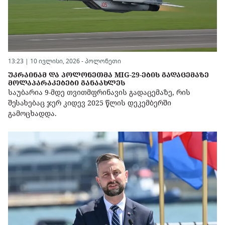
13:23 | 10 ივლისი, 2026 -
პოლონეთი
ᲣᲙᲠᲐᲘᲜᲐᲛ ᲓᲐ ᲞᲝᲚᲝᲜᲔᲗᲛᲐ MIG-29-ᲔᲑᲘᲡ ᲒᲐᲓᲐᲪᲔᲛᲐᲖᲔ
ᲛᲝᲚᲐᲞᲐᲠᲐᲙᲔᲑᲔᲑᲘ ᲒᲐᲜᲐᲐᲮᲚᲔᲡ
საუბარია 9-მდე თვითმფრინავის გადაცემაზე, რის
შესახებაც ჯერ კიდევ 2025 წლის დეკემბერში
გამოცხადდა.