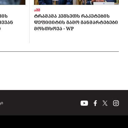
აშშ
ᲕᲘᲡ
ᲢᲠᲐᲛᲞᲛᲐ ᲰᲔᲒᲡᲔᲗᲡ ᲠᲐᲙᲔᲢᲔᲑᲘᲡ
ᲗᲔᲕᲐᲜ
ᲓᲔᲤᲘᲪᲘᲢᲘᲡ ᲒᲐᲛᲝ ᲒᲐᲜᲛᲐᲠᲢᲔᲑᲔᲑᲘ
Ი
ᲛᲝᲡᲗᲮᲝᲕᲐ - WP
ტი