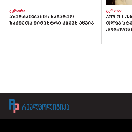
უკრაინა
უკრაინა
ᲐᲖᲔᲠᲑᲐᲘᲯᲐᲜᲘᲡ ᲡᲐᲒᲐᲠᲔᲝ
ᲐᲨᲨ-ᲨᲘ Უ
ᲡᲐᲥᲛᲔᲗᲐ ᲛᲘᲜᲘᲡᲢᲠᲘ ᲙᲘᲔᲕᲡ ᲔᲬᲕᲘᲐ
ᲝᲚᲰᲐ ᲡᲢ
ᲙᲝᲠᲣᲤᲪᲘ