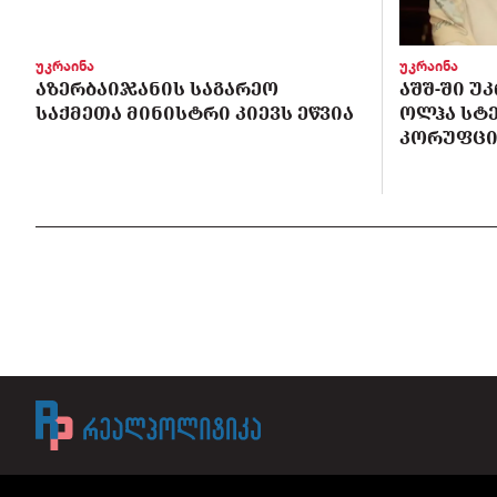
უკრაინა
უკრაინა
ᲐᲖᲔᲠᲑᲐᲘᲯᲐᲜᲘᲡ ᲡᲐᲒᲐᲠᲔᲝ
ᲐᲨᲨ-ᲨᲘ Უ
ᲡᲐᲥᲛᲔᲗᲐ ᲛᲘᲜᲘᲡᲢᲠᲘ ᲙᲘᲔᲕᲡ ᲔᲬᲕᲘᲐ
ᲝᲚᲰᲐ ᲡᲢ
ᲙᲝᲠᲣᲤᲪᲘ