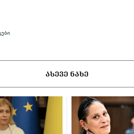
გები
ᲐᲡᲔᲕᲔ ᲜᲐᲮᲔ