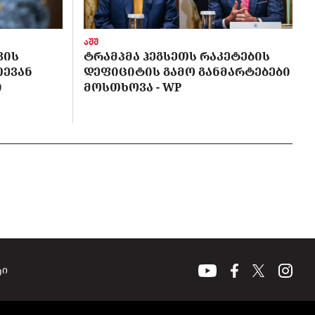
აშშ
ᲕᲘᲡ
ᲢᲠᲐᲛᲞᲛᲐ ᲰᲔᲒᲡᲔᲗᲡ ᲠᲐᲙᲔᲢᲔᲑᲘᲡ
ᲗᲔᲕᲐᲜ
ᲓᲔᲤᲘᲪᲘᲢᲘᲡ ᲒᲐᲛᲝ ᲒᲐᲜᲛᲐᲠᲢᲔᲑᲔᲑᲘ
Ი
ᲛᲝᲡᲗᲮᲝᲕᲐ - WP
ტი