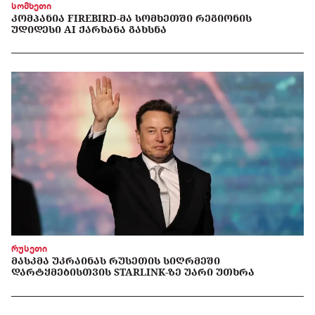
სომხეთი
ᲙᲝᲛᲞᲐᲜᲘᲐ FIREBIRD-ᲛᲐ ᲡᲝᲛᲮᲔᲗᲨᲘ ᲠᲔᲒᲘᲝᲜᲘᲡ
ᲣᲓᲘᲓᲔᲡᲘ AI ᲥᲐᲠᲮᲐᲜᲐ ᲒᲐᲮᲡᲜᲐ
რუსეთი
ᲛᲐᲡᲙᲛᲐ ᲣᲙᲠᲐᲘᲜᲐᲡ ᲠᲣᲡᲔᲗᲘᲡ ᲡᲘᲦᲠᲛᲔᲨᲘ
ᲓᲐᲠᲢᲧᲛᲔᲑᲘᲡᲗᲕᲘᲡ STARLINK-ᲖᲔ ᲣᲐᲠᲘ ᲣᲗᲮᲠᲐ