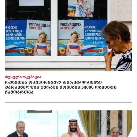
რუსული ოკუპაცია
ᲠᲣᲡᲔᲗᲛᲐ ᲝᲙᲣᲞᲘᲠᲔᲑᲣᲚ ᲢᲔᲠᲘᲢᲝᲠᲘᲔᲑᲖᲔ
ᲣᲙᲠᲐᲘᲜᲔᲚᲔᲑᲡ ᲣᲫᲠᲐᲕᲘ ᲥᲝᲜᲔᲑᲘᲡ 34000 ᲝᲑᲘᲔᲥᲢᲘ
ᲩᲐᲛᲝᲐᲠᲗᲕᲐ