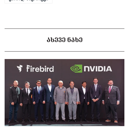
ᲐᲡᲔᲕᲔ ᲜᲐᲮᲔ