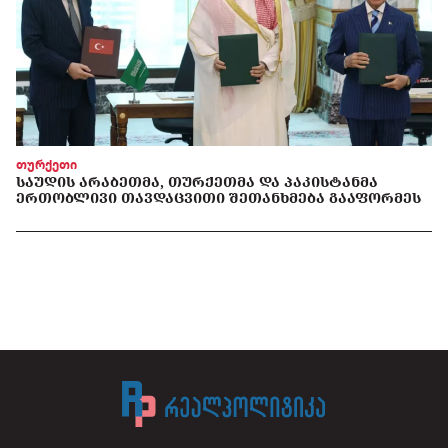
თურქეთი
ᲡᲐᲣᲓᲘᲡ ᲐᲠᲐᲑᲔᲗᲛᲐ, ᲗᲣᲠᲥᲔᲗᲛᲐ ᲓᲐ ᲞᲐᲙᲘᲡᲢᲐᲜᲛᲐ
ᲔᲠᲗᲝᲑᲚᲘᲕᲘ ᲗᲐᲕᲓᲐᲪᲕᲘᲗᲘ ᲨᲔᲗᲐᲜᲮᲛᲔᲑᲐ ᲒᲐᲐᲤᲝᲠᲛᲔᲡ