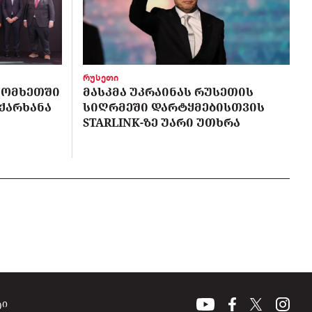
რუსეთი
 ᲡᲝᲛᲮᲔᲗᲨᲘ
ᲛᲐᲡᲙᲛᲐ ᲣᲙᲠᲐᲘᲜᲐᲡ ᲠᲣᲡᲔᲗᲘᲡ
 ᲥᲐᲠᲮᲐᲜᲐ
ᲡᲘᲦᲠᲛᲔᲨᲘ ᲓᲐᲠᲢᲧᲛᲔᲑᲘᲡᲗᲕᲘᲡ
STARLINK-ᲖᲔ ᲣᲐᲠᲘ ᲣᲗᲮᲠᲐ
ტი