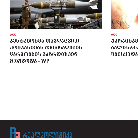
აშშ
აშშ
ᲞᲔᲜᲢᲐᲒᲝᲜᲛᲐ ᲗᲐᲕᲓᲐᲪᲕᲘᲗ
ᲣᲙᲠᲐᲘᲜᲐᲛ
ᲙᲝᲛᲞᲐᲜᲘᲔᲑᲡ ᲨᲔᲘᲐᲠᲐᲦᲔᲑᲘᲡ
ᲑᲐᲚᲘᲡᲢᲘᲙ
ᲬᲐᲠᲛᲝᲔᲑᲘᲡ ᲒᲐᲖᲠᲓᲘᲡᲙᲔᲜ
ᲨᲔᲘᲡᲧᲘᲓᲐ
ᲛᲝᲣᲬᲝᲓᲐ - WP