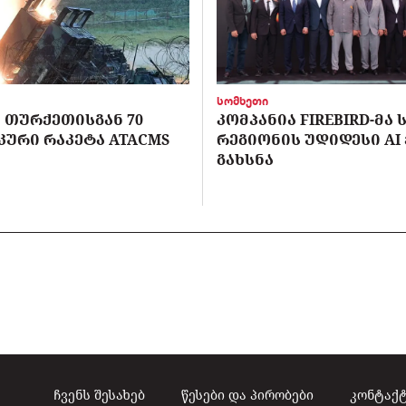
სომხეთი
 ᲗᲣᲠᲥᲔᲗᲘᲡᲒᲐᲜ 70
ᲙᲝᲛᲞᲐᲜᲘᲐ FIREBIRD-ᲛᲐ
ᲣᲠᲘ ᲠᲐᲙᲔᲢᲐ ATACMS
ᲠᲔᲒᲘᲝᲜᲘᲡ ᲣᲓᲘᲓᲔᲡᲘ AI
ᲒᲐᲮᲡᲜᲐ
ჩვენს შესახებ
წესები და პირობები
კონტაქ