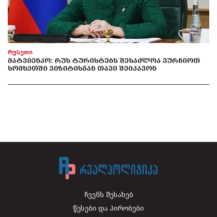
რუსეთი
ᲛᲐᲢᲕᲘᲔᲜᲙᲝ: ᲠᲣᲡ ᲢᲣᲠᲘᲡᲢᲔᲑᲡ ᲨᲔᲡᲐᲫᲚᲝᲐ ᲕᲣᲠᲩᲘᲝᲗ
ᲡᲝᲛᲮᲔᲗᲨᲘ ᲕᲘᲖᲘᲢᲘᲡᲒᲐᲜ ᲗᲐᲕᲘ ᲨᲔᲘᲙᲐᲕᲝᲜ
ჩვენს შესახებ
წესები და პირობები