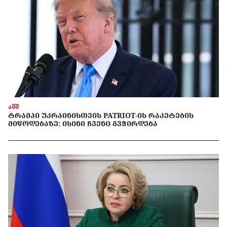
აშშ
ᲢᲠᲐᲛᲞᲘ ᲣᲙᲠᲐᲘᲜᲘᲡᲗᲕᲘᲡ PATRIOT-ᲘᲡ ᲠᲐᲙᲔᲢᲔᲑᲘᲡ
ᲛᲘᲬᲝᲓᲔᲑᲐᲖᲔ: ᲘᲡᲘᲜᲘ ᲩᲕᲔᲜᲪ ᲒᲕᲭᲘᲠᲓᲔᲑᲐ