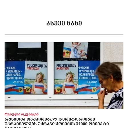
ᲐᲡᲔᲕᲔ ᲜᲐᲮᲔ
რუსული ოკუპაცია
ᲠᲣᲡᲔᲗᲛᲐ ᲝᲙᲣᲞᲘᲠᲔᲑᲣᲚ ᲢᲔᲠᲘᲢᲝᲠᲘᲔᲑᲖᲔ
ᲣᲙᲠᲐᲘᲜᲔᲚᲔᲑᲡ ᲣᲫᲠᲐᲕᲘ ᲥᲝᲜᲔᲑᲘᲡ 34000 ᲝᲑᲘᲔᲥᲢᲘ