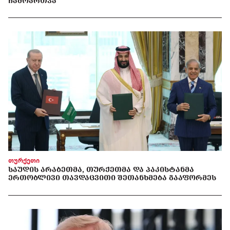
ᲩᲐᲛᲝᲐᲠᲗᲕᲐ
თურქეთი
ᲡᲐᲣᲓᲘᲡ ᲐᲠᲐᲑᲔᲗᲛᲐ, ᲗᲣᲠᲥᲔᲗᲛᲐ ᲓᲐ ᲞᲐᲙᲘᲡᲢᲐᲜᲛᲐ
ᲔᲠᲗᲝᲑᲚᲘᲕᲘ ᲗᲐᲕᲓᲐᲪᲕᲘᲗᲘ ᲨᲔᲗᲐᲜᲮᲛᲔᲑᲐ ᲒᲐᲐᲤᲝᲠᲛᲔᲡ