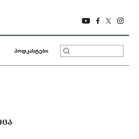
პოდკასტები
ᲝᲪᲐ