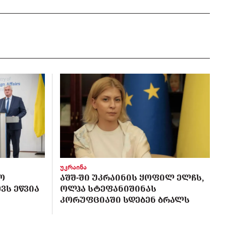
უკრაინა
Ო
ᲐᲨᲨ-ᲨᲘ ᲣᲙᲠᲐᲘᲜᲘᲡ ᲧᲝᲤᲘᲚ ᲔᲚᲩᲡ,
ᲕᲡ ᲔᲬᲕᲘᲐ
ᲝᲚᲰᲐ ᲡᲢᲔᲤᲐᲜᲘᲨᲘᲜᲐᲡ
ᲙᲝᲠᲣᲤᲪᲘᲐᲨᲘ ᲡᲓᲔᲑᲔᲜ ᲑᲠᲐᲚᲡ