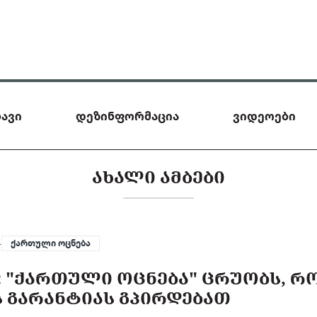
ავი
დეზინფორმაცია
ვიდეოები
ᲐᲮᲐᲚᲘ ᲐᲛᲑᲔᲑᲘ
—
ქართული ოცნება
 "ᲥᲐᲠᲗᲣᲚᲘ ᲝᲪᲜᲔᲑᲐ" ᲪᲠᲣᲝᲑᲡ, Რ
Ს ᲒᲐᲠᲐᲜᲢᲘᲐᲡ ᲒᲞᲘᲠᲓᲔᲑᲐᲗ