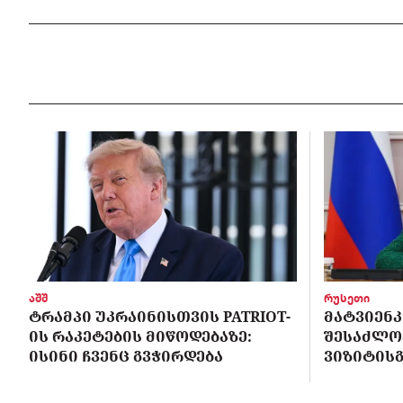
აშშ
რუსეთი
ᲢᲠᲐᲛᲞᲘ ᲣᲙᲠᲐᲘᲜᲘᲡᲗᲕᲘᲡ PATRIOT-
ᲛᲐᲢᲕᲘᲔᲜᲙ
ᲘᲡ ᲠᲐᲙᲔᲢᲔᲑᲘᲡ ᲛᲘᲬᲝᲓᲔᲑᲐᲖᲔ:
ᲨᲔᲡᲐᲫᲚᲝ
ᲘᲡᲘᲜᲘ ᲩᲕᲔᲜᲪ ᲒᲕᲭᲘᲠᲓᲔᲑᲐ
ᲕᲘᲖᲘᲢᲘᲡᲒ