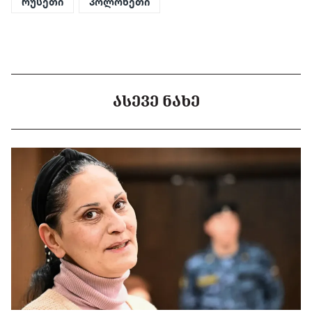
რუსეთი
პოლონეთი
ᲐᲡᲔᲕᲔ ᲜᲐᲮᲔ