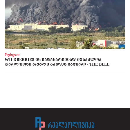
რუსეთი
WILDBERRIES-ᲘᲡ ᲒᲐᲓᲐᲡᲐᲠᲩᲔᲜᲐᲓ ᲨᲔᲡᲐᲫᲚᲝᲐ
ᲢᲠᲘᲚᲘᲝᲜᲘ ᲠᲣᲑᲚᲘ ᲒᲐᲮᲓᲔᲡ ᲡᲐᲭᲘᲠᲝ - THE BELL