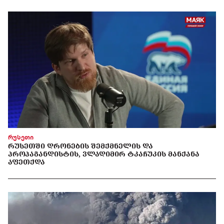
რუსეთი
ᲠᲣᲡᲔᲗᲨᲘ ᲓᲠᲝᲜᲔᲑᲘᲡ ᲨᲔᲛᲥᲛᲜᲔᲚᲘᲡ ᲓᲐ
ᲞᲠᲝᲞᲐᲒᲐᲜᲓᲘᲡᲢᲘᲡ, ᲕᲚᲐᲓᲘᲛᲘᲠ ᲢᲙᲐᲩᲣᲙᲘᲡ ᲛᲐᲜᲥᲐᲜᲐ
ᲐᲤᲔᲗᲥᲓᲐ