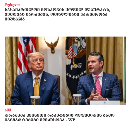
რუსეთი
ᲡᲐᲡᲐᲛᲐᲠᲗᲚᲝᲛ ᲛᲝᲡᲙᲝᲕᲘᲡ ᲧᲝᲤᲘᲚ ᲓᲔᲞᲣᲢᲐᲢᲡ,
ᲥᲔᲗᲔᲕᲐᲜ ᲮᲐᲠᲐᲘᲫᲔᲡ, ᲝᲗᲮᲬᲚᲘᲐᲜᲘ ᲞᲐᲢᲘᲛᲠᲝᲑᲐ
ᲛᲘᲣᲡᲐᲯᲐ
აშშ
ᲢᲠᲐᲛᲞᲛᲐ ᲰᲔᲒᲡᲔᲗᲡ ᲠᲐᲙᲔᲢᲔᲑᲘᲡ ᲓᲔᲤᲘᲪᲘᲢᲘᲡ ᲒᲐᲛᲝ
ᲒᲐᲜᲛᲐᲠᲢᲔᲑᲔᲑᲘ ᲛᲝᲡᲗᲮᲝᲕᲐ - WP