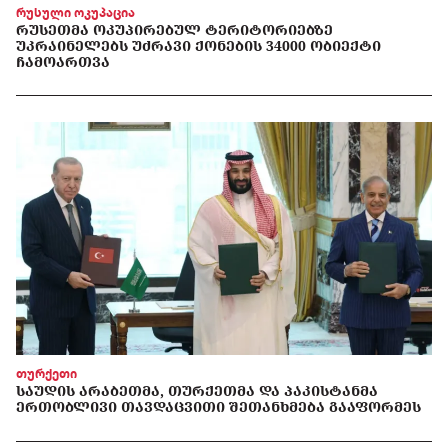
რუსული ოკუპაცია
ᲠᲣᲡᲔᲗᲛᲐ ᲝᲙᲣᲞᲘᲠᲔᲑᲣᲚ ᲢᲔᲠᲘᲢᲝᲠᲘᲔᲑᲖᲔ
ᲣᲙᲠᲐᲘᲜᲔᲚᲔᲑᲡ ᲣᲫᲠᲐᲕᲘ ᲥᲝᲜᲔᲑᲘᲡ 34000 ᲝᲑᲘᲔᲥᲢᲘ
ᲩᲐᲛᲝᲐᲠᲗᲕᲐ
თურქეთი
ᲡᲐᲣᲓᲘᲡ ᲐᲠᲐᲑᲔᲗᲛᲐ, ᲗᲣᲠᲥᲔᲗᲛᲐ ᲓᲐ ᲞᲐᲙᲘᲡᲢᲐᲜᲛᲐ
ᲔᲠᲗᲝᲑᲚᲘᲕᲘ ᲗᲐᲕᲓᲐᲪᲕᲘᲗᲘ ᲨᲔᲗᲐᲜᲮᲛᲔᲑᲐ ᲒᲐᲐᲤᲝᲠᲛᲔᲡ