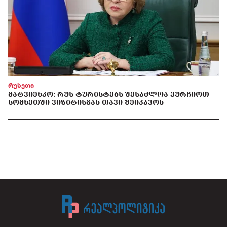
რუსეთი
ᲛᲐᲢᲕᲘᲔᲜᲙᲝ: ᲠᲣᲡ ᲢᲣᲠᲘᲡᲢᲔᲑᲡ ᲨᲔᲡᲐᲫᲚᲝᲐ ᲕᲣᲠᲩᲘᲝᲗ
ᲡᲝᲛᲮᲔᲗᲨᲘ ᲕᲘᲖᲘᲢᲘᲡᲒᲐᲜ ᲗᲐᲕᲘ ᲨᲔᲘᲙᲐᲕᲝᲜ