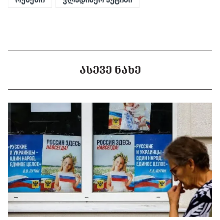
რუსეთი
ვლადიმერ პუტინი
ᲐᲡᲔᲕᲔ ᲜᲐᲮᲔ