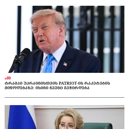
აშშ
ᲢᲠᲐᲛᲞᲘ ᲣᲙᲠᲐᲘᲜᲘᲡᲗᲕᲘᲡ PATRIOT-ᲘᲡ ᲠᲐᲙᲔᲢᲔᲑᲘᲡ
ᲛᲘᲬᲝᲓᲔᲑᲐᲖᲔ: ᲘᲡᲘᲜᲘ ᲩᲕᲔᲜᲪ ᲒᲕᲭᲘᲠᲓᲔᲑᲐ