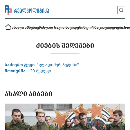
ახალი ამბები
გრძლად საკითხავი
დეზინფორმაცია
ვიდეოები
პოდ
ᲫᲘᲔᲑᲘᲡ ᲨᲔᲓᲔᲒᲔᲑᲘ
საძიებო ტეგი:
"ვლადიმერ პუტინი"
მოიძებნა:
120 შედეგი
ᲐᲮᲐᲚᲘ ᲐᲛᲑᲔᲑᲘ