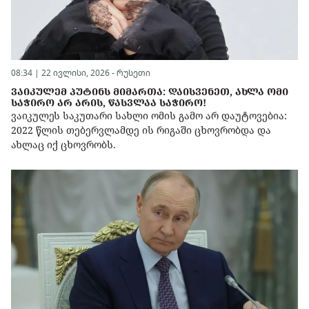
08:34 | 22 ივლისი, 2026 -
რუსეთი
ᲕᲐᲘᲙᲣᲚᲔᲛ ᲞᲣᲢᲘᲜᲡ ᲛᲘᲛᲐᲠᲗᲐ: ᲓᲐᲘᲡᲕᲔᲜᲔᲗ, ᲐᲮᲚᲐ ᲝᲛᲘ
ᲡᲐᲭᲘᲠᲝ ᲐᲠ ᲐᲠᲘᲡ, ᲬᲐᲡᲕᲚᲐᲐ ᲡᲐᲭᲘᲠᲝ!
ვაიკულეს საკუთარი სახლი ომის გამო არ დაუტოვებია:
2022 წლის თებერვლამდე ის რიგაში ცხოვრობდა და
ახლაც იქ ცხოვრობს.