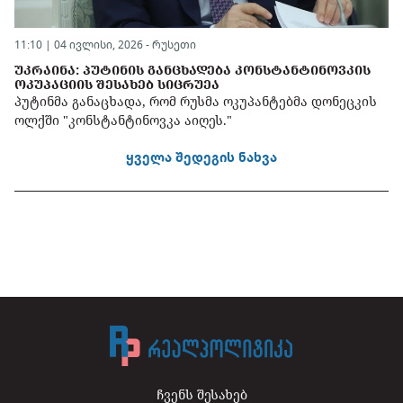
11:10 | 04 ივლისი, 2026 -
რუსეთი
ᲣᲙᲠᲐᲘᲜᲐ: ᲞᲣᲢᲘᲜᲘᲡ ᲒᲐᲜᲪᲮᲐᲓᲔᲑᲐ ᲙᲝᲜᲡᲢᲐᲜᲢᲘᲜᲝᲕᲙᲘᲡ
ᲝᲙᲣᲞᲐᲪᲘᲘᲡ ᲨᲔᲡᲐᲮᲔᲑ ᲡᲘᲪᲠᲣᲔᲐ
პუტინმა განაცხადა, რომ რუსმა ოკუპანტებმა დონეცკის
ოლქში "კონსტანტინოვკა აიღეს."
ყველა შედეგის ნახვა
ჩვენს შესახებ