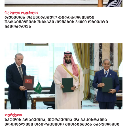
რუსული ოკუპაცია
ᲠᲣᲡᲔᲗᲛᲐ ᲝᲙᲣᲞᲘᲠᲔᲑᲣᲚ ᲢᲔᲠᲘᲢᲝᲠᲘᲔᲑᲖᲔ
ᲣᲙᲠᲐᲘᲜᲔᲚᲔᲑᲡ ᲣᲫᲠᲐᲕᲘ ᲥᲝᲜᲔᲑᲘᲡ 34000 ᲝᲑᲘᲔᲥᲢᲘ
ᲩᲐᲛᲝᲐᲠᲗᲕᲐ
თურქეთი
ᲡᲐᲣᲓᲘᲡ ᲐᲠᲐᲑᲔᲗᲛᲐ, ᲗᲣᲠᲥᲔᲗᲛᲐ ᲓᲐ ᲞᲐᲙᲘᲡᲢᲐᲜᲛᲐ
ᲔᲠᲗᲝᲑᲚᲘᲕᲘ ᲗᲐᲕᲓᲐᲪᲕᲘᲗᲘ ᲨᲔᲗᲐᲜᲮᲛᲔᲑᲐ ᲒᲐᲐᲤᲝᲠᲛᲔᲡ