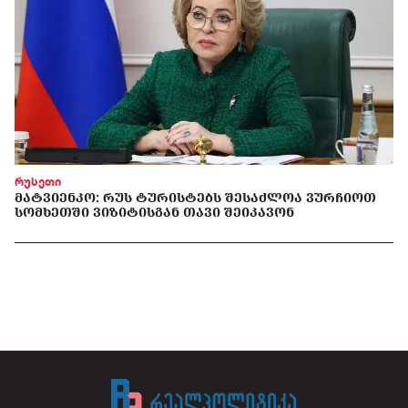
რუსეთი
ᲛᲐᲢᲕᲘᲔᲜᲙᲝ: ᲠᲣᲡ ᲢᲣᲠᲘᲡᲢᲔᲑᲡ ᲨᲔᲡᲐᲫᲚᲝᲐ ᲕᲣᲠᲩᲘᲝᲗ
ᲡᲝᲛᲮᲔᲗᲨᲘ ᲕᲘᲖᲘᲢᲘᲡᲒᲐᲜ ᲗᲐᲕᲘ ᲨᲔᲘᲙᲐᲕᲝᲜ