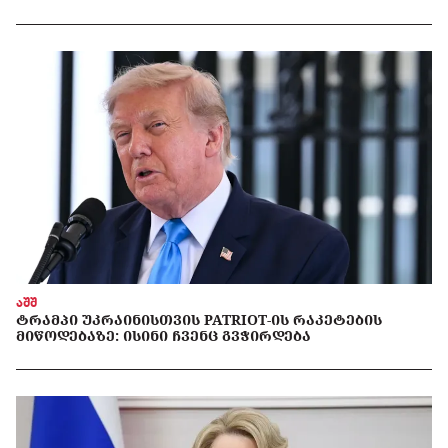
აშშ
ᲢᲠᲐᲛᲞᲘ ᲣᲙᲠᲐᲘᲜᲘᲡᲗᲕᲘᲡ PATRIOT-ᲘᲡ ᲠᲐᲙᲔᲢᲔᲑᲘᲡ
ᲛᲘᲬᲝᲓᲔᲑᲐᲖᲔ: ᲘᲡᲘᲜᲘ ᲩᲕᲔᲜᲪ ᲒᲕᲭᲘᲠᲓᲔᲑᲐ