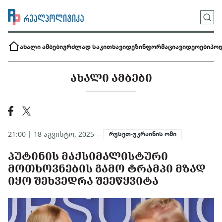
ახალი ამბები
გრძლად საკითხავი
დეზინფორმაცია
ვიდეოები
პოდ
ᲐᲮᲐᲚᲘ ᲐᲛᲑᲔᲑᲘ
21:00 | 18 აგვისტო, 2025 —
რუსეთ-უკრაინის ომი
ᲞᲣᲢᲘᲜᲘᲡ ᲛᲐᲥᲡᲘᲛᲐᲚᲘᲡᲢᲣᲠᲘ
ᲛᲝᲗᲮᲝᲕᲜᲔᲑᲘᲡ ᲒᲐᲛᲝ ᲢᲠᲐᲛᲞᲘ ᲛᲖᲐᲓ
ᲘᲧᲝ ᲨᲔᲮᲕᲔᲓᲠᲐ ᲨᲔᲔᲬᲧᲕᲘᲢᲐ