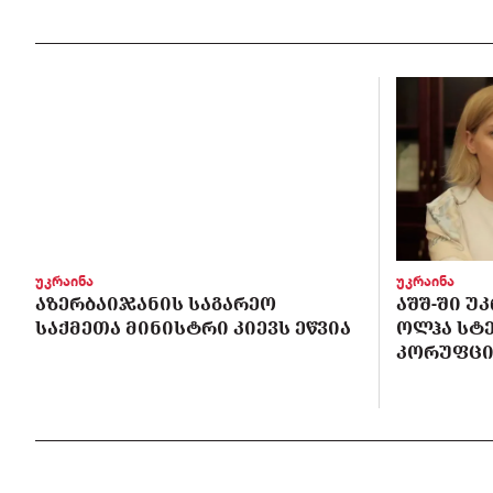
უკრაინა
უკრაინა
ᲐᲖᲔᲠᲑᲐᲘᲯᲐᲜᲘᲡ ᲡᲐᲒᲐᲠᲔᲝ
ᲐᲨᲨ-ᲨᲘ Უ
ᲡᲐᲥᲛᲔᲗᲐ ᲛᲘᲜᲘᲡᲢᲠᲘ ᲙᲘᲔᲕᲡ ᲔᲬᲕᲘᲐ
ᲝᲚᲰᲐ ᲡᲢ
ᲙᲝᲠᲣᲤᲪᲘ