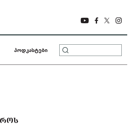
პოდკასტები
ᲔᲠᲝᲡ