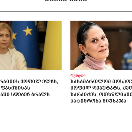
რუსეთი
ᲙᲠᲐᲘᲜᲘᲡ ᲧᲝᲤᲘᲚ ᲔᲚᲩᲡ,
ᲡᲐᲡᲐᲛᲐᲠᲗᲚᲝᲛ ᲛᲝᲡᲙᲝ
ᲔᲤᲐᲜᲘᲨᲘᲜᲐᲡ
ᲧᲝᲤᲘᲚ ᲓᲔᲞᲣᲢᲐᲢᲡ, ᲥᲔ
ᲐᲨᲘ ᲡᲓᲔᲑᲔᲜ ᲑᲠᲐᲚᲡ
ᲮᲐᲠᲐᲘᲫᲔᲡ, ᲝᲗᲮᲬᲚᲘᲐᲜ
ᲞᲐᲢᲘᲛᲠᲝᲑᲐ ᲛᲘᲣᲡᲐᲯᲐ