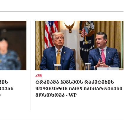
აშშ
ᲕᲘᲡ
ᲢᲠᲐᲛᲞᲛᲐ ᲰᲔᲒᲡᲔᲗᲡ ᲠᲐᲙᲔᲢᲔᲑᲘᲡ
ᲗᲔᲕᲐᲜ
ᲓᲔᲤᲘᲪᲘᲢᲘᲡ ᲒᲐᲛᲝ ᲒᲐᲜᲛᲐᲠᲢᲔᲑᲔᲑᲘ
Ი
ᲛᲝᲡᲗᲮᲝᲕᲐ - WP