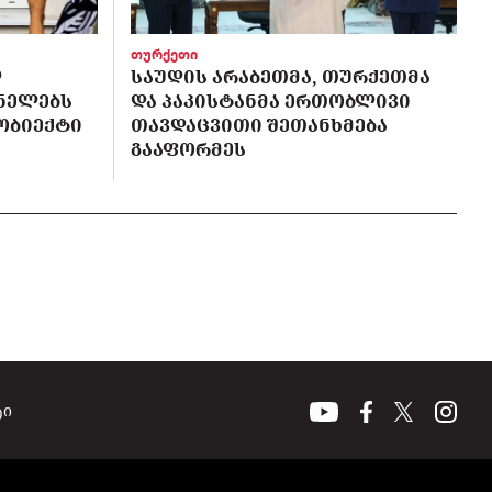
თურქეთი
Ლ
ᲡᲐᲣᲓᲘᲡ ᲐᲠᲐᲑᲔᲗᲛᲐ, ᲗᲣᲠᲥᲔᲗᲛᲐ
ᲜᲔᲚᲔᲑᲡ
ᲓᲐ ᲞᲐᲙᲘᲡᲢᲐᲜᲛᲐ ᲔᲠᲗᲝᲑᲚᲘᲕᲘ
 ᲝᲑᲘᲔᲥᲢᲘ
ᲗᲐᲕᲓᲐᲪᲕᲘᲗᲘ ᲨᲔᲗᲐᲜᲮᲛᲔᲑᲐ
ᲒᲐᲐᲤᲝᲠᲛᲔᲡ
ტი