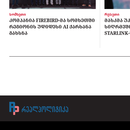
სომხეთი
რუსეთი
ᲙᲝᲛᲞᲐᲜᲘᲐ FIREBIRD-ᲛᲐ ᲡᲝᲛᲮᲔᲗᲨᲘ
ᲛᲐᲡᲙᲛᲐ Უ
ᲠᲔᲒᲘᲝᲜᲘᲡ ᲣᲓᲘᲓᲔᲡᲘ AI ᲥᲐᲠᲮᲐᲜᲐ
ᲡᲘᲦᲠᲛᲔᲨ
ᲒᲐᲮᲡᲜᲐ
STARLINK