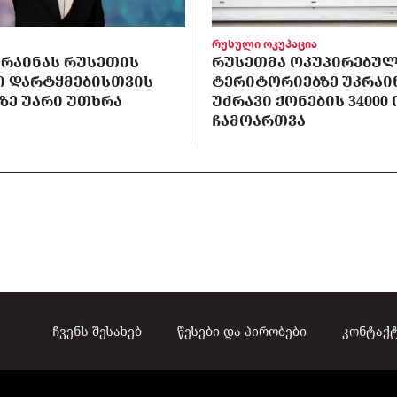
რუსული ოკუპაცია
ᲙᲠᲐᲘᲜᲐᲡ ᲠᲣᲡᲔᲗᲘᲡ
ᲠᲣᲡᲔᲗᲛᲐ ᲝᲙᲣᲞᲘᲠᲔᲑᲣ
Ი ᲓᲐᲠᲢᲧᲛᲔᲑᲘᲡᲗᲕᲘᲡ
ᲢᲔᲠᲘᲢᲝᲠᲘᲔᲑᲖᲔ ᲣᲙᲠᲐᲘ
-ᲖᲔ ᲣᲐᲠᲘ ᲣᲗᲮᲠᲐ
ᲣᲫᲠᲐᲕᲘ ᲥᲝᲜᲔᲑᲘᲡ 34000
ᲩᲐᲛᲝᲐᲠᲗᲕᲐ
ჩვენს შესახებ
წესები და პირობები
კონტაქ