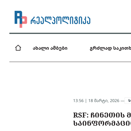
ახალი ამბები
გრძლად საკითხ
13:56 | 18 მარტი, 2026 —
RSF: ᲩᲘᲜᲔᲗᲘᲡ
ᲡᲐᲘᲜᲤᲝᲠᲛᲐᲪᲘ