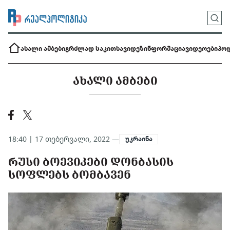
ახალი ამბები
გრძლად საკითხავი
დეზინფორმაცია
ვიდეოები
პოდ
ᲐᲮᲐᲚᲘ ᲐᲛᲑᲔᲑᲘ
18:40 | 17 თებერვალი, 2022 —
უკრაინა
ᲠᲣᲡᲘ ᲑᲝᲔᲕᲘᲙᲔᲑᲘ ᲓᲝᲜᲑᲐᲡᲘᲡ
ᲡᲝᲤᲚᲔᲑᲡ ᲑᲝᲛᲑᲐᲕᲔᲜ