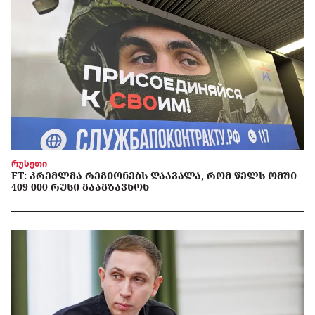
რუსეთი
FT: ᲙᲠᲔᲛᲚᲛᲐ ᲠᲔᲒᲘᲝᲜᲔᲑᲡ ᲓᲐᲐᲕᲐᲚᲐ, ᲠᲝᲛ ᲬᲔᲚᲡ ᲝᲛᲨᲘ
409 000 ᲠᲣᲡᲘ ᲒᲐᲐᲒᲖᲐᲕᲜᲝᲜ