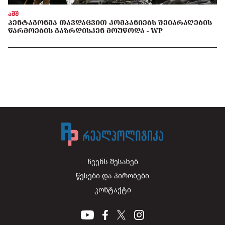
აშშ
ᲞᲔᲜᲢᲐᲒᲝᲜᲛᲐ ᲗᲐᲕᲓᲐᲪᲕᲘᲗ ᲙᲝᲛᲞᲐᲜᲘᲔᲑᲡ ᲨᲔᲘᲐᲠᲐᲦᲔᲑᲘᲡ
ᲬᲐᲠᲛᲝᲔᲑᲘᲡ ᲒᲐᲖᲠᲓᲘᲡᲙᲔᲜ ᲛᲝᲣᲬᲝᲓᲐ - WP
ჩვენს შესახებ
წესები და პირობები
კონტაქტი