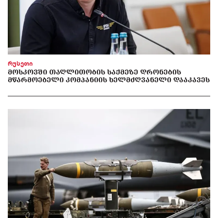
რუსეთი
ᲛᲝᲡᲙᲝᲕᲨᲘ ᲗᲐᲦᲚᲘᲗᲝᲑᲘᲡ ᲡᲐᲥᲛᲔᲖᲔ ᲓᲠᲝᲜᲔᲑᲘᲡ
ᲛᲬᲐᲠᲛᲝᲔᲑᲔᲚᲘ ᲙᲝᲛᲞᲐᲜᲘᲘᲡ ᲮᲔᲚᲛᲫᲦᲕᲐᲜᲔᲚᲘ ᲓᲐᲐᲙᲐᲕᲔᲡ