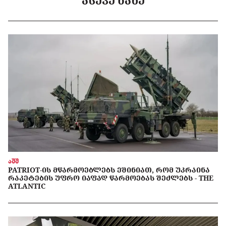
ᲐᲡᲔᲕᲔ ᲜᲐᲮᲔ
აშშ
PATRIOT-ᲘᲡ ᲛᲬᲐᲠᲛᲝᲔᲑᲚᲔᲑᲡ ᲔᲨᲘᲜᲘᲐᲗ, ᲠᲝᲛ ᲣᲙᲠᲐᲘᲜᲐ
ᲠᲐᲙᲔᲢᲔᲑᲘᲡ ᲣᲤᲠᲝ ᲘᲐᲤᲐᲓ ᲬᲐᲠᲛᲝᲔᲑᲐᲡ ᲨᲔᲫᲚᲔᲑᲡ - THE
ATLANTIC