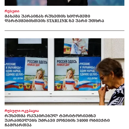
რუსეთი
ᲛᲐᲡᲙᲛᲐ ᲣᲙᲠᲐᲘᲜᲐᲡ ᲠᲣᲡᲔᲗᲘᲡ ᲡᲘᲦᲠᲛᲔᲨᲘ
ᲓᲐᲠᲢᲧᲛᲔᲑᲘᲡᲗᲕᲘᲡ STARLINK-ᲖᲔ ᲣᲐᲠᲘ ᲣᲗᲮᲠᲐ
რუსული ოკუპაცია
ᲠᲣᲡᲔᲗᲛᲐ ᲝᲙᲣᲞᲘᲠᲔᲑᲣᲚ ᲢᲔᲠᲘᲢᲝᲠᲘᲔᲑᲖᲔ
ᲣᲙᲠᲐᲘᲜᲔᲚᲔᲑᲡ ᲣᲫᲠᲐᲕᲘ ᲥᲝᲜᲔᲑᲘᲡ 34000 ᲝᲑᲘᲔᲥᲢᲘ
ᲩᲐᲛᲝᲐᲠᲗᲕᲐ