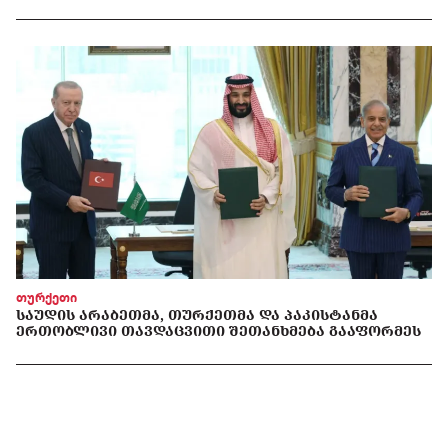
თურქეთი
ᲡᲐᲣᲓᲘᲡ ᲐᲠᲐᲑᲔᲗᲛᲐ, ᲗᲣᲠᲥᲔᲗᲛᲐ ᲓᲐ ᲞᲐᲙᲘᲡᲢᲐᲜᲛᲐ
ᲔᲠᲗᲝᲑᲚᲘᲕᲘ ᲗᲐᲕᲓᲐᲪᲕᲘᲗᲘ ᲨᲔᲗᲐᲜᲮᲛᲔᲑᲐ ᲒᲐᲐᲤᲝᲠᲛᲔᲡ