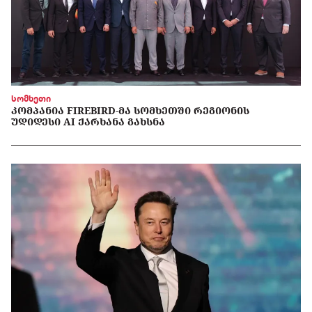
სომხეთი
ᲙᲝᲛᲞᲐᲜᲘᲐ FIREBIRD-ᲛᲐ ᲡᲝᲛᲮᲔᲗᲨᲘ ᲠᲔᲒᲘᲝᲜᲘᲡ
ᲣᲓᲘᲓᲔᲡᲘ AI ᲥᲐᲠᲮᲐᲜᲐ ᲒᲐᲮᲡᲜᲐ