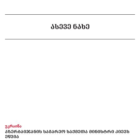
ᲐᲡᲔᲕᲔ ᲜᲐᲮᲔ
უკრაინა
ᲐᲖᲔᲠᲑᲐᲘᲯᲐᲜᲘᲡ ᲡᲐᲒᲐᲠᲔᲝ ᲡᲐᲥᲛᲔᲗᲐ ᲛᲘᲜᲘᲡᲢᲠᲘ ᲙᲘᲔᲕᲡ
ᲔᲬᲕᲘᲐ