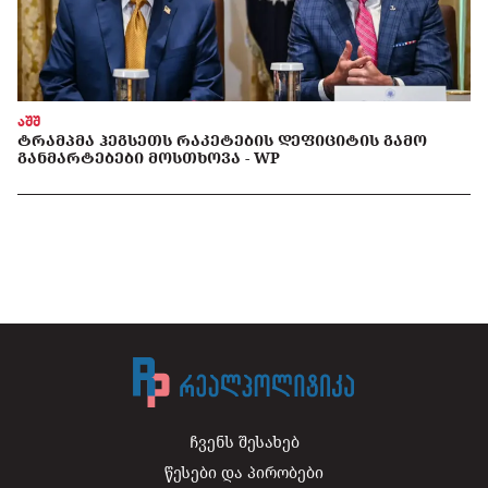
აშშ
ᲢᲠᲐᲛᲞᲛᲐ ᲰᲔᲒᲡᲔᲗᲡ ᲠᲐᲙᲔᲢᲔᲑᲘᲡ ᲓᲔᲤᲘᲪᲘᲢᲘᲡ ᲒᲐᲛᲝ
ᲒᲐᲜᲛᲐᲠᲢᲔᲑᲔᲑᲘ ᲛᲝᲡᲗᲮᲝᲕᲐ - WP
ჩვენს შესახებ
წესები და პირობები