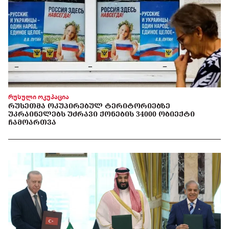
რუსული ოკუპაცია
ᲠᲣᲡᲔᲗᲛᲐ ᲝᲙᲣᲞᲘᲠᲔᲑᲣᲚ ᲢᲔᲠᲘᲢᲝᲠᲘᲔᲑᲖᲔ
ᲣᲙᲠᲐᲘᲜᲔᲚᲔᲑᲡ ᲣᲫᲠᲐᲕᲘ ᲥᲝᲜᲔᲑᲘᲡ 34000 ᲝᲑᲘᲔᲥᲢᲘ
ᲩᲐᲛᲝᲐᲠᲗᲕᲐ