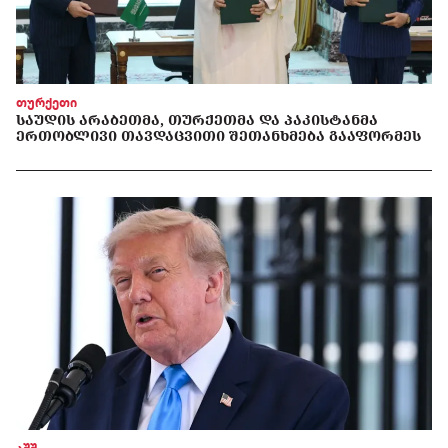
თურქეთი
ᲡᲐᲣᲓᲘᲡ ᲐᲠᲐᲑᲔᲗᲛᲐ, ᲗᲣᲠᲥᲔᲗᲛᲐ ᲓᲐ ᲞᲐᲙᲘᲡᲢᲐᲜᲛᲐ
ᲔᲠᲗᲝᲑᲚᲘᲕᲘ ᲗᲐᲕᲓᲐᲪᲕᲘᲗᲘ ᲨᲔᲗᲐᲜᲮᲛᲔᲑᲐ ᲒᲐᲐᲤᲝᲠᲛᲔᲡ