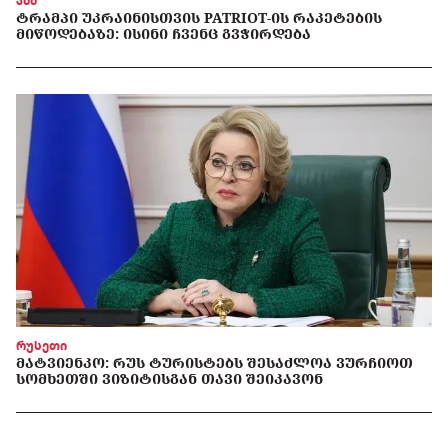
აშშ
ᲢᲠᲐᲛᲞᲘ ᲣᲙᲠᲐᲘᲜᲘᲡᲗᲕᲘᲡ PATRIOT-ᲘᲡ ᲠᲐᲙᲔᲢᲔᲑᲘᲡ
ᲛᲘᲬᲝᲓᲔᲑᲐᲖᲔ: ᲘᲡᲘᲜᲘ ᲩᲕᲔᲜᲪ ᲒᲕᲭᲘᲠᲓᲔᲑᲐ
რუსეთი
ᲛᲐᲢᲕᲘᲔᲜᲙᲝ: ᲠᲣᲡ ᲢᲣᲠᲘᲡᲢᲔᲑᲡ ᲨᲔᲡᲐᲫᲚᲝᲐ ᲕᲣᲠᲩᲘᲝᲗ
ᲡᲝᲛᲮᲔᲗᲨᲘ ᲕᲘᲖᲘᲢᲘᲡᲒᲐᲜ ᲗᲐᲕᲘ ᲨᲔᲘᲙᲐᲕᲝᲜ