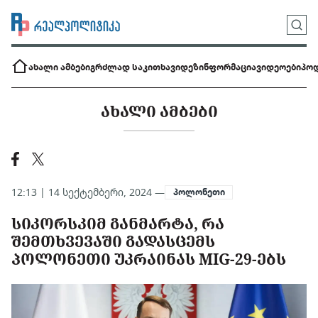
ახალი ამბები
გრძლად საკითხავი
დეზინფორმაცია
ვიდეოები
პოდ
ᲐᲮᲐᲚᲘ ᲐᲛᲑᲔᲑᲘ
12:13 | 14 სექტემბერი, 2024 —
პოლონეთი
ᲡᲘᲙᲝᲠᲡᲙᲘᲛ ᲒᲐᲜᲛᲐᲠᲢᲐ, ᲠᲐ
ᲨᲔᲛᲗᲮᲕᲔᲕᲐᲨᲘ ᲒᲐᲓᲐᲡᲪᲔᲛᲡ
ᲞᲝᲚᲝᲜᲔᲗᲘ ᲣᲙᲠᲐᲘᲜᲐᲡ MIG-29-ᲔᲑᲡ