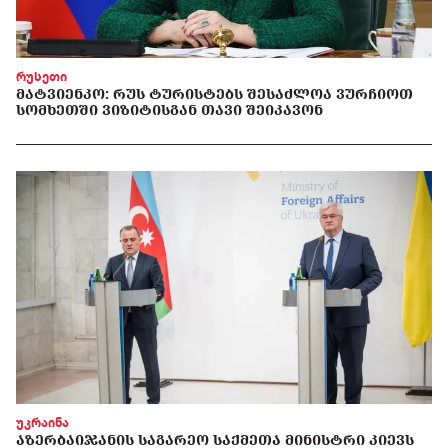
რუსეთი
ᲛᲐᲢᲕᲘᲔᲜᲙᲝ: ᲠᲣᲡ ᲢᲣᲠᲘᲡᲢᲔᲑᲡ ᲨᲔᲡᲐᲫᲚᲝᲐ ᲕᲣᲠᲩᲘᲝᲗ
ᲡᲝᲛᲮᲔᲗᲨᲘ ᲕᲘᲖᲘᲢᲘᲡᲒᲐᲜ ᲗᲐᲕᲘ ᲨᲔᲘᲙᲐᲕᲝᲜ
უკრაინა
ᲐᲖᲔᲠᲑᲐᲘᲯᲐᲜᲘᲡ ᲡᲐᲒᲐᲠᲔᲝ ᲡᲐᲥᲛᲔᲗᲐ ᲛᲘᲜᲘᲡᲢᲠᲘ ᲙᲘᲔᲕᲡ