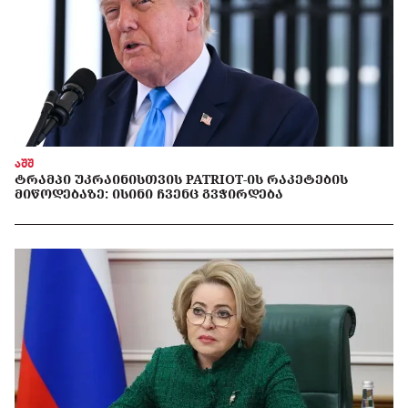
აშშ
ᲢᲠᲐᲛᲞᲘ ᲣᲙᲠᲐᲘᲜᲘᲡᲗᲕᲘᲡ PATRIOT-ᲘᲡ ᲠᲐᲙᲔᲢᲔᲑᲘᲡ
ᲛᲘᲬᲝᲓᲔᲑᲐᲖᲔ: ᲘᲡᲘᲜᲘ ᲩᲕᲔᲜᲪ ᲒᲕᲭᲘᲠᲓᲔᲑᲐ