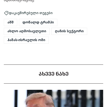
დაკავშირებული თეგები
აშშ
დონალდ ტრამპი
ახლო აღმოსავლეთი
ღაზის სექტორი
ჰამას-ისრაელის ომი
ᲐᲡᲔᲕᲔ ᲜᲐᲮᲔ