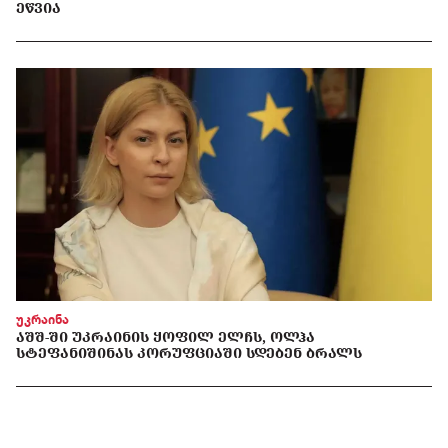
ᲔᲬᲕᲘᲐ
უკრაინა
ᲐᲨᲨ-ᲨᲘ ᲣᲙᲠᲐᲘᲜᲘᲡ ᲧᲝᲤᲘᲚ ᲔᲚᲩᲡ, ᲝᲚᲰᲐ
ᲡᲢᲔᲤᲐᲜᲘᲨᲘᲜᲐᲡ ᲙᲝᲠᲣᲤᲪᲘᲐᲨᲘ ᲡᲓᲔᲑᲔᲜ ᲑᲠᲐᲚᲡ