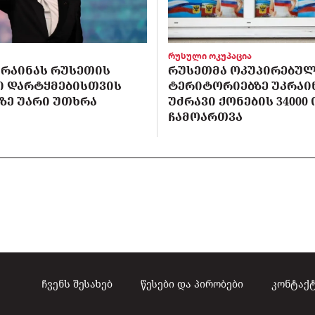
რუსული ოკუპაცია
ᲙᲠᲐᲘᲜᲐᲡ ᲠᲣᲡᲔᲗᲘᲡ
ᲠᲣᲡᲔᲗᲛᲐ ᲝᲙᲣᲞᲘᲠᲔᲑᲣ
Ი ᲓᲐᲠᲢᲧᲛᲔᲑᲘᲡᲗᲕᲘᲡ
ᲢᲔᲠᲘᲢᲝᲠᲘᲔᲑᲖᲔ ᲣᲙᲠᲐᲘ
-ᲖᲔ ᲣᲐᲠᲘ ᲣᲗᲮᲠᲐ
ᲣᲫᲠᲐᲕᲘ ᲥᲝᲜᲔᲑᲘᲡ 34000
ᲩᲐᲛᲝᲐᲠᲗᲕᲐ
ჩვენს შესახებ
წესები და პირობები
კონტაქ