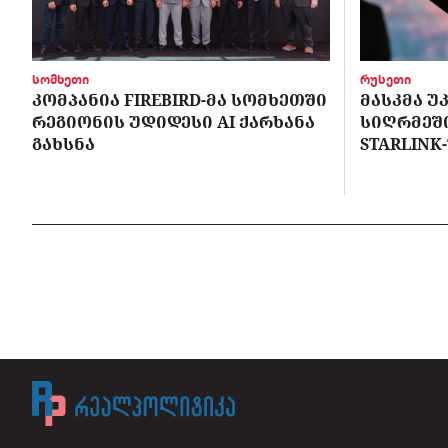
სომხეთი
რუსეთი
ᲙᲝᲛᲞᲐᲜᲘᲐ FIREBIRD-ᲛᲐ ᲡᲝᲛᲮᲔᲗᲨᲘ
ᲛᲐᲡᲙᲛᲐ Უ
ᲠᲔᲒᲘᲝᲜᲘᲡ ᲣᲓᲘᲓᲔᲡᲘ AI ᲥᲐᲠᲮᲐᲜᲐ
ᲡᲘᲦᲠᲛᲔᲨ
ᲒᲐᲮᲡᲜᲐ
STARLINK