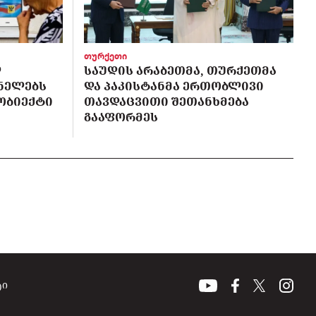
თურქეთი
Ლ
ᲡᲐᲣᲓᲘᲡ ᲐᲠᲐᲑᲔᲗᲛᲐ, ᲗᲣᲠᲥᲔᲗᲛᲐ
ᲜᲔᲚᲔᲑᲡ
ᲓᲐ ᲞᲐᲙᲘᲡᲢᲐᲜᲛᲐ ᲔᲠᲗᲝᲑᲚᲘᲕᲘ
 ᲝᲑᲘᲔᲥᲢᲘ
ᲗᲐᲕᲓᲐᲪᲕᲘᲗᲘ ᲨᲔᲗᲐᲜᲮᲛᲔᲑᲐ
ᲒᲐᲐᲤᲝᲠᲛᲔᲡ
ტი