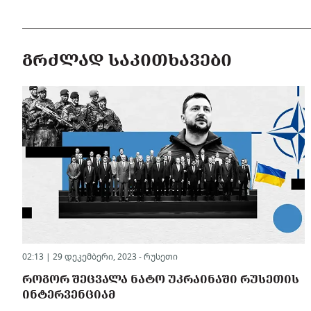
ᲒᲠᲫᲚᲐᲓ ᲡᲐᲙᲘᲗᲮᲐᲕᲔᲑᲘ
02:13 | 29 დეკემბერი, 2023 -
რუსეთი
ᲠᲝᲒᲝᲠ ᲨᲔᲪᲕᲐᲚᲐ ᲜᲐᲢᲝ ᲣᲙᲠᲐᲘᲜᲐᲨᲘ ᲠᲣᲡᲔᲗᲘᲡ
ᲘᲜᲢᲔᲠᲕᲔᲜᲪᲘᲐᲛ