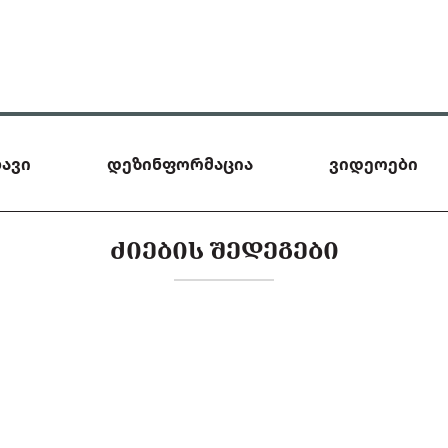
ავი
დეზინფორმაცია
ვიდეოები
ᲫᲘᲔᲑᲘᲡ ᲨᲔᲓᲔᲒᲔᲑᲘ