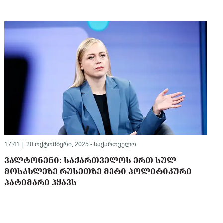
17:41 | 20 ოქტომბერი, 2025 -
საქართველო
ᲕᲐᲚᲢᲝᲜᲔᲜᲘ: ᲡᲐᲥᲐᲠᲗᲕᲔᲚᲝᲡ ᲔᲠᲗ ᲡᲣᲚ
ᲛᲝᲡᲐᲮᲚᲔᲖᲔ ᲠᲣᲡᲔᲗᲖᲔ ᲛᲔᲢᲘ ᲞᲝᲚᲘᲢᲘᲙᲣᲠᲘ
ᲞᲐᲢᲘᲛᲐᲠᲘ ᲰᲧᲐᲕᲡ