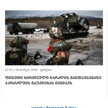
22:53 | 06 მარტი, 2026 -
ფინეთი
ᲤᲘᲜᲔᲗᲘ ᲑᲘᲠᲗᲕᲣᲚᲘ ᲘᲐᲠᲐᲦᲘᲡ ᲒᲐᲜᲗᲐᲕᲡᲔᲑᲐᲖᲔ
ᲐᲙᲠᲫᲐᲚᲕᲘᲡ ᲒᲐᲣᲥᲛᲔᲑᲐᲡ ᲒᲔᲒᲛᲐᲕᲡ
ყველა შედეგის ნახვა