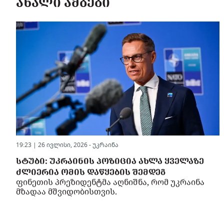
ᲐᲮᲐᲚᲘ ᲐᲛᲑᲔᲑᲘ
19:23 | 26 ივლისი, 2026 -
უკრაინა
ᲡᲢᲣᲑᲘ: ᲣᲙᲠᲐᲘᲜᲘᲡ ᲞᲝᲖᲘᲪᲘᲐ ᲐᲮᲚᲐ ᲧᲕᲔᲚᲐᲖᲔ
ᲫᲚᲘᲔᲠᲘᲐ ᲝᲛᲘᲡ ᲓᲐᲬᲧᲔᲑᲘᲡ ᲨᲔᲛᲓᲔᲒ
ფინეთის პრეზიდენტმა აღნიშნა, რომ უკრაინა
მზადაა მშვიდობისთვის.