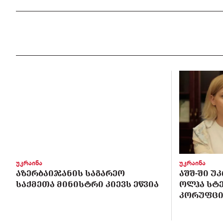
უკრაინა
უკრაინა
ᲐᲖᲔᲠᲑᲐᲘᲯᲐᲜᲘᲡ ᲡᲐᲒᲐᲠᲔᲝ
ᲐᲨᲨ-ᲨᲘ Უ
ᲡᲐᲥᲛᲔᲗᲐ ᲛᲘᲜᲘᲡᲢᲠᲘ ᲙᲘᲔᲕᲡ ᲔᲬᲕᲘᲐ
ᲝᲚᲰᲐ ᲡᲢ
ᲙᲝᲠᲣᲤᲪᲘ