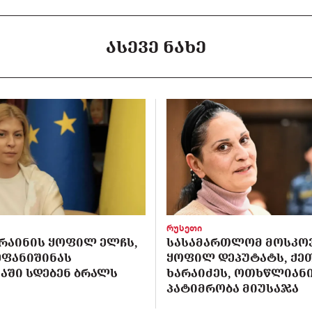
ᲐᲡᲔᲕᲔ ᲜᲐᲮᲔ
რუსეთი
ᲙᲠᲐᲘᲜᲘᲡ ᲧᲝᲤᲘᲚ ᲔᲚᲩᲡ,
ᲡᲐᲡᲐᲛᲐᲠᲗᲚᲝᲛ ᲛᲝᲡᲙᲝ
ᲔᲤᲐᲜᲘᲨᲘᲜᲐᲡ
ᲧᲝᲤᲘᲚ ᲓᲔᲞᲣᲢᲐᲢᲡ, ᲥᲔ
ᲐᲨᲘ ᲡᲓᲔᲑᲔᲜ ᲑᲠᲐᲚᲡ
ᲮᲐᲠᲐᲘᲫᲔᲡ, ᲝᲗᲮᲬᲚᲘᲐᲜ
ᲞᲐᲢᲘᲛᲠᲝᲑᲐ ᲛᲘᲣᲡᲐᲯᲐ