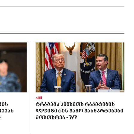
აშშ
ᲕᲘᲡ
ᲢᲠᲐᲛᲞᲛᲐ ᲰᲔᲒᲡᲔᲗᲡ ᲠᲐᲙᲔᲢᲔᲑᲘᲡ
ᲗᲔᲕᲐᲜ
ᲓᲔᲤᲘᲪᲘᲢᲘᲡ ᲒᲐᲛᲝ ᲒᲐᲜᲛᲐᲠᲢᲔᲑᲔᲑᲘ
Ი
ᲛᲝᲡᲗᲮᲝᲕᲐ - WP