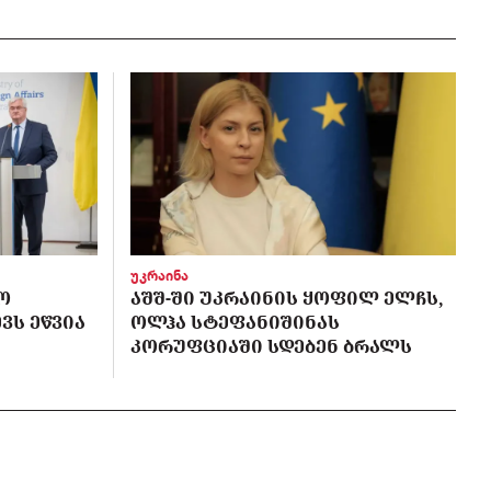
უკრაინა
Ო
ᲐᲨᲨ-ᲨᲘ ᲣᲙᲠᲐᲘᲜᲘᲡ ᲧᲝᲤᲘᲚ ᲔᲚᲩᲡ,
ᲕᲡ ᲔᲬᲕᲘᲐ
ᲝᲚᲰᲐ ᲡᲢᲔᲤᲐᲜᲘᲨᲘᲜᲐᲡ
ᲙᲝᲠᲣᲤᲪᲘᲐᲨᲘ ᲡᲓᲔᲑᲔᲜ ᲑᲠᲐᲚᲡ