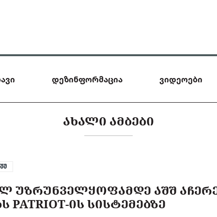
ავი
დეზინფორმაცია
ვიდეოები
ᲐᲮᲐᲚᲘ ᲐᲛᲑᲔᲑᲘ
აშშ
ᲣᲚ ᲣᲖᲠᲣᲜᲕᲔᲚᲧᲝᲤᲐᲛᲓᲔ ᲐᲨᲨ ᲐᲩᲔᲠ
Ს PATRIOT-ᲘᲡ ᲡᲘᲡᲢᲔᲛᲔᲑᲖᲔ