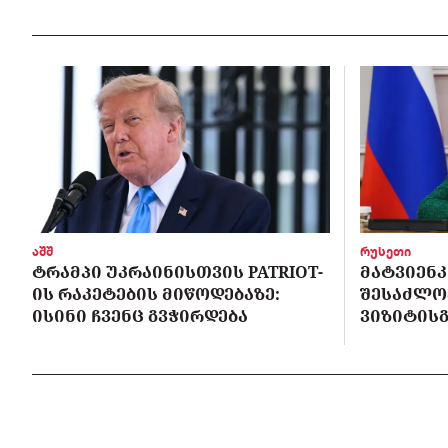
აშშ
რუსეთი
ᲢᲠᲐᲛᲞᲘ ᲣᲙᲠᲐᲘᲜᲘᲡᲗᲕᲘᲡ PATRIOT-
ᲛᲐᲢᲕᲘᲔᲜᲙ
ᲘᲡ ᲠᲐᲙᲔᲢᲔᲑᲘᲡ ᲛᲘᲬᲝᲓᲔᲑᲐᲖᲔ:
ᲨᲔᲡᲐᲫᲚᲝ
ᲘᲡᲘᲜᲘ ᲩᲕᲔᲜᲪ ᲒᲕᲭᲘᲠᲓᲔᲑᲐ
ᲕᲘᲖᲘᲢᲘᲡᲒ