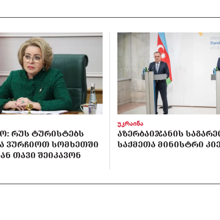
უკრაინა
Ო: ᲠᲣᲡ ᲢᲣᲠᲘᲡᲢᲔᲑᲡ
ᲐᲖᲔᲠᲑᲐᲘᲯᲐᲜᲘᲡ ᲡᲐᲒᲐᲠᲔ
Ა ᲕᲣᲠᲩᲘᲝᲗ ᲡᲝᲛᲮᲔᲗᲨᲘ
ᲡᲐᲥᲛᲔᲗᲐ ᲛᲘᲜᲘᲡᲢᲠᲘ ᲙᲘᲔ
ᲐᲜ ᲗᲐᲕᲘ ᲨᲔᲘᲙᲐᲕᲝᲜ