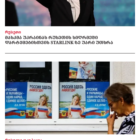
რუსეთი
ᲛᲐᲡᲙᲛᲐ ᲣᲙᲠᲐᲘᲜᲐᲡ ᲠᲣᲡᲔᲗᲘᲡ ᲡᲘᲦᲠᲛᲔᲨᲘ
ᲓᲐᲠᲢᲧᲛᲔᲑᲘᲡᲗᲕᲘᲡ STARLINK-ᲖᲔ ᲣᲐᲠᲘ ᲣᲗᲮᲠᲐ