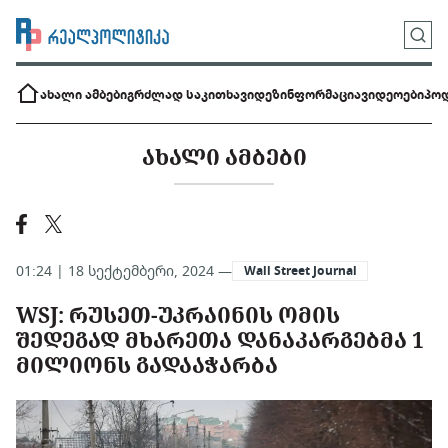
ახალი ამბები
გრძლად საკითხავი
დეზინფორმაცია
ვიდეოები
პოდ
ᲐᲮᲐᲚᲘ ᲐᲛᲑᲔᲑᲘ
01:24 | 18 სექტემბერი, 2024 —
Wall Street Journal
WSJ: ᲠᲣᲡᲔᲗ-ᲣᲙᲠᲐᲘᲜᲘᲡ ᲝᲛᲘᲡ
ᲨᲔᲓᲔᲒᲐᲓ ᲛᲮᲐᲠᲔᲗᲐ ᲓᲐᲜᲐᲙᲐᲠᲒᲔᲑᲛᲐ 1
ᲛᲘᲚᲘᲝᲜᲡ ᲒᲐᲓᲐᲐᲭᲐᲠᲑᲐ