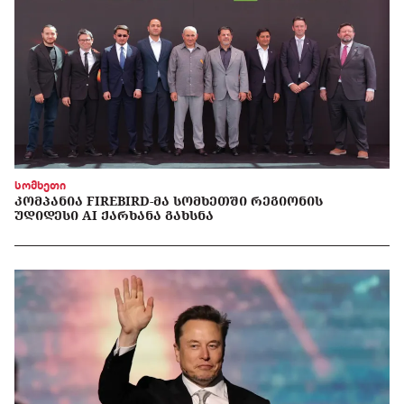
სომხეთი
ᲙᲝᲛᲞᲐᲜᲘᲐ FIREBIRD-ᲛᲐ ᲡᲝᲛᲮᲔᲗᲨᲘ ᲠᲔᲒᲘᲝᲜᲘᲡ
ᲣᲓᲘᲓᲔᲡᲘ AI ᲥᲐᲠᲮᲐᲜᲐ ᲒᲐᲮᲡᲜᲐ