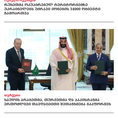
რუსული ოკუპაცია
ᲠᲣᲡᲔᲗᲛᲐ ᲝᲙᲣᲞᲘᲠᲔᲑᲣᲚ ᲢᲔᲠᲘᲢᲝᲠᲘᲔᲑᲖᲔ
ᲣᲙᲠᲐᲘᲜᲔᲚᲔᲑᲡ ᲣᲫᲠᲐᲕᲘ ᲥᲝᲜᲔᲑᲘᲡ 34000 ᲝᲑᲘᲔᲥᲢᲘ
ᲩᲐᲛᲝᲐᲠᲗᲕᲐ
თურქეთი
ᲡᲐᲣᲓᲘᲡ ᲐᲠᲐᲑᲔᲗᲛᲐ, ᲗᲣᲠᲥᲔᲗᲛᲐ ᲓᲐ ᲞᲐᲙᲘᲡᲢᲐᲜᲛᲐ
ᲔᲠᲗᲝᲑᲚᲘᲕᲘ ᲗᲐᲕᲓᲐᲪᲕᲘᲗᲘ ᲨᲔᲗᲐᲜᲮᲛᲔᲑᲐ ᲒᲐᲐᲤᲝᲠᲛᲔᲡ