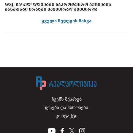
WSJ: ᲒᲐᲡᲣᲚ ᲓᲦᲔᲔᲑᲨᲘ ᲡᲐᲞᲠᲝᲢᲔᲡᲢᲝ ᲐᲥᲪᲘᲔᲑᲘᲡ
ᲛᲐᲡᲨᲢᲐᲑᲘ ᲘᲠᲐᲜᲨᲘ ᲛᲙᲕᲔᲗᲠᲐᲓ ᲨᲔᲛᲪᲘᲠᲓᲐ
ყველა შედეგის ნახვა
ჩვენს შესახებ
წესები და პირობები
კონტაქტი