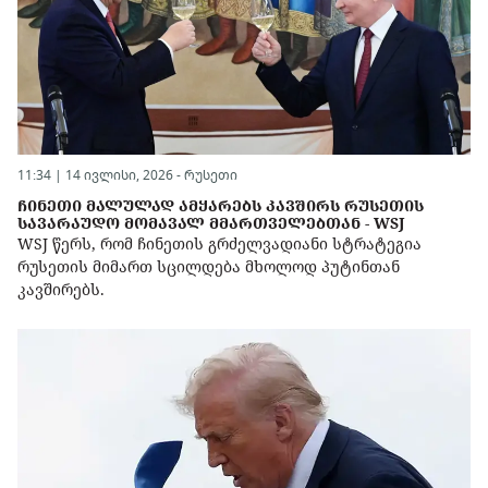
11:34 | 14 ივლისი, 2026 -
რუსეთი
ᲩᲘᲜᲔᲗᲘ ᲛᲐᲚᲣᲚᲐᲓ ᲐᲛᲧᲐᲠᲔᲑᲡ ᲙᲐᲕᲨᲘᲠᲡ ᲠᲣᲡᲔᲗᲘᲡ
ᲡᲐᲕᲐᲠᲐᲣᲓᲝ ᲛᲝᲛᲐᲕᲐᲚ ᲛᲛᲐᲠᲗᲕᲔᲚᲔᲑᲗᲐᲜ - WSJ
WSJ წერს, რომ ჩინეთის გრძელვადიანი სტრატეგია
რუსეთის მიმართ სცილდება მხოლოდ პუტინთან
კავშირებს.