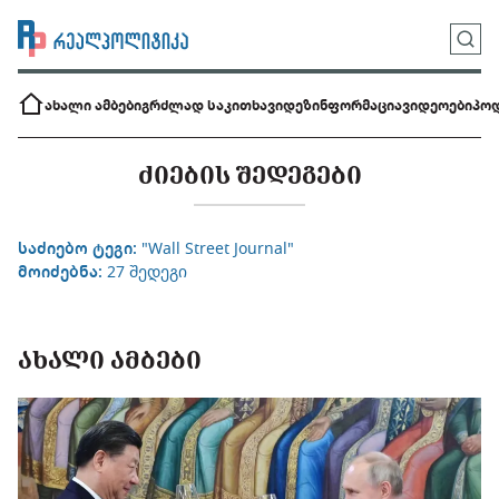
ახალი ამბები
გრძლად საკითხავი
დეზინფორმაცია
ვიდეოები
პოდ
ᲫᲘᲔᲑᲘᲡ ᲨᲔᲓᲔᲒᲔᲑᲘ
საძიებო ტეგი:
"Wall Street Journal"
მოიძებნა:
27 შედეგი
ᲐᲮᲐᲚᲘ ᲐᲛᲑᲔᲑᲘ