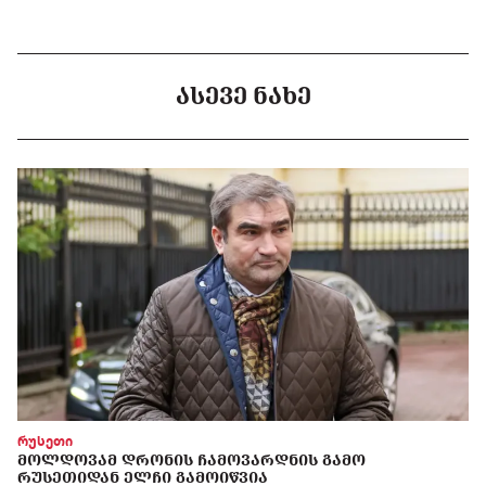
ᲐᲡᲔᲕᲔ ᲜᲐᲮᲔ
რუსეთი
ᲛᲝᲚᲓᲝᲕᲐᲛ ᲓᲠᲝᲜᲘᲡ ᲩᲐᲛᲝᲕᲐᲠᲓᲜᲘᲡ ᲒᲐᲛᲝ
ᲠᲣᲡᲔᲗᲘᲓᲐᲜ ᲔᲚᲩᲘ ᲒᲐᲛᲝᲘᲬᲕᲘᲐ