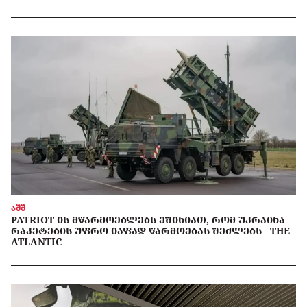
აშშ
PATRIOT-ᲘᲡ ᲛᲬᲐᲠᲛᲝᲔᲑᲚᲔᲑᲡ ᲔᲨᲘᲜᲘᲐᲗ, ᲠᲝᲛ ᲣᲙᲠᲐᲘᲜᲐ
ᲠᲐᲙᲔᲢᲔᲑᲘᲡ ᲣᲤᲠᲝ ᲘᲐᲤᲐᲓ ᲬᲐᲠᲛᲝᲔᲑᲐᲡ ᲨᲔᲫᲚᲔᲑᲡ - THE
ATLANTIC