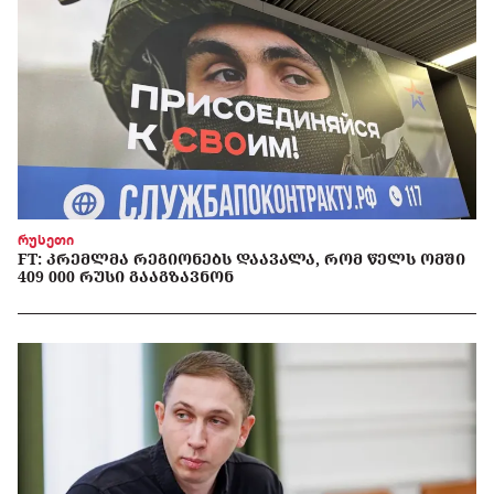
რუსეთი
FT: ᲙᲠᲔᲛᲚᲛᲐ ᲠᲔᲒᲘᲝᲜᲔᲑᲡ ᲓᲐᲐᲕᲐᲚᲐ, ᲠᲝᲛ ᲬᲔᲚᲡ ᲝᲛᲨᲘ
409 000 ᲠᲣᲡᲘ ᲒᲐᲐᲒᲖᲐᲕᲜᲝᲜ