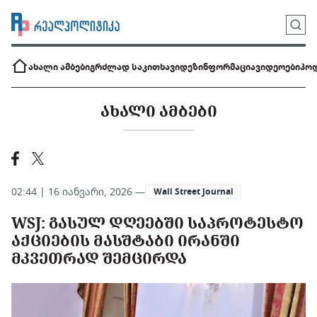
ახალი ამბები
გრძლად საკითხავი
დეზინფორმაცია
ვიდეოები
პოდ
ᲐᲮᲐᲚᲘ ᲐᲛᲑᲔᲑᲘ
02:44 | 16 იანვარი, 2026 —
Wall Street Journal
WSJ: ᲒᲐᲡᲣᲚ ᲓᲦᲔᲔᲑᲨᲘ ᲡᲐᲞᲠᲝᲢᲔᲡᲢᲝ
ᲐᲥᲪᲘᲔᲑᲘᲡ ᲛᲐᲡᲨᲢᲐᲑᲘ ᲘᲠᲐᲜᲨᲘ
ᲛᲙᲕᲔᲗᲠᲐᲓ ᲨᲔᲛᲪᲘᲠᲓᲐ