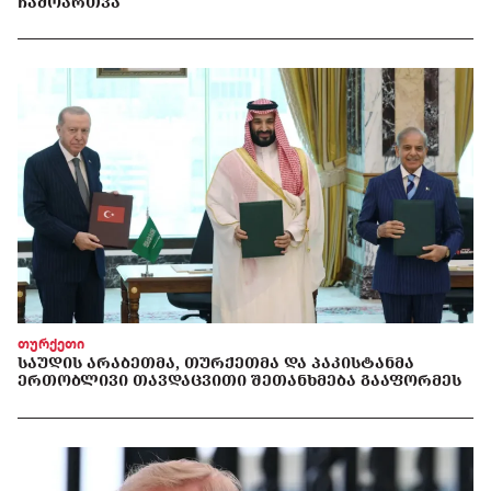
ᲩᲐᲛᲝᲐᲠᲗᲕᲐ
თურქეთი
ᲡᲐᲣᲓᲘᲡ ᲐᲠᲐᲑᲔᲗᲛᲐ, ᲗᲣᲠᲥᲔᲗᲛᲐ ᲓᲐ ᲞᲐᲙᲘᲡᲢᲐᲜᲛᲐ
ᲔᲠᲗᲝᲑᲚᲘᲕᲘ ᲗᲐᲕᲓᲐᲪᲕᲘᲗᲘ ᲨᲔᲗᲐᲜᲮᲛᲔᲑᲐ ᲒᲐᲐᲤᲝᲠᲛᲔᲡ