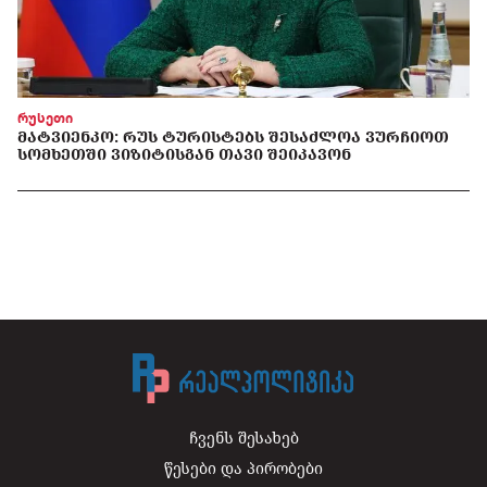
რუსეთი
ᲛᲐᲢᲕᲘᲔᲜᲙᲝ: ᲠᲣᲡ ᲢᲣᲠᲘᲡᲢᲔᲑᲡ ᲨᲔᲡᲐᲫᲚᲝᲐ ᲕᲣᲠᲩᲘᲝᲗ
ᲡᲝᲛᲮᲔᲗᲨᲘ ᲕᲘᲖᲘᲢᲘᲡᲒᲐᲜ ᲗᲐᲕᲘ ᲨᲔᲘᲙᲐᲕᲝᲜ
ჩვენს შესახებ
წესები და პირობები