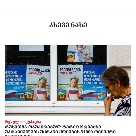
ᲐᲡᲔᲕᲔ ᲜᲐᲮᲔ
რუსული ოკუპაცია
ᲠᲣᲡᲔᲗᲛᲐ ᲝᲙᲣᲞᲘᲠᲔᲑᲣᲚ ᲢᲔᲠᲘᲢᲝᲠᲘᲔᲑᲖᲔ
ᲣᲙᲠᲐᲘᲜᲔᲚᲔᲑᲡ ᲣᲫᲠᲐᲕᲘ ᲥᲝᲜᲔᲑᲘᲡ 34000 ᲝᲑᲘᲔᲥᲢᲘ