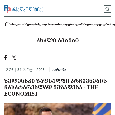
ახალი ამბები
გრძლად საკითხავი
დეზინფორმაცია
ვიდეოები
პოდ
ᲐᲮᲐᲚᲘ ᲐᲛᲑᲔᲑᲘ
12:26 | 31 მარტი, 2025 —
უკრაინა
ᲖᲔᲚᲔᲜᲡᲙᲘ ᲖᲐᲤᲮᲣᲚᲨᲘ ᲐᲠᲩᲔᲕᲜᲔᲑᲘᲡ
ᲩᲐᲡᲐᲢᲐᲠᲔᲑᲚᲐᲓ ᲔᲛᲖᲐᲓᲔᲑᲐ - THE
ECONOMIST