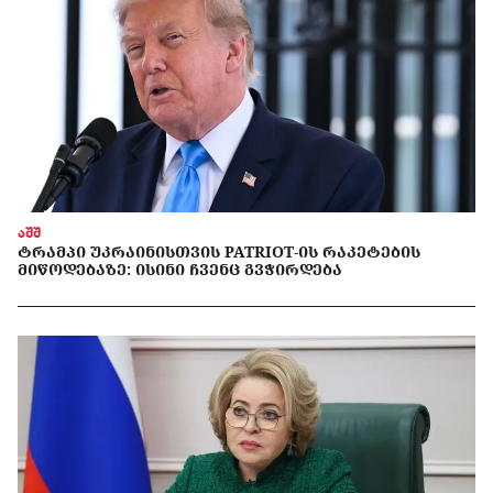
აშშ
ᲢᲠᲐᲛᲞᲘ ᲣᲙᲠᲐᲘᲜᲘᲡᲗᲕᲘᲡ PATRIOT-ᲘᲡ ᲠᲐᲙᲔᲢᲔᲑᲘᲡ
ᲛᲘᲬᲝᲓᲔᲑᲐᲖᲔ: ᲘᲡᲘᲜᲘ ᲩᲕᲔᲜᲪ ᲒᲕᲭᲘᲠᲓᲔᲑᲐ