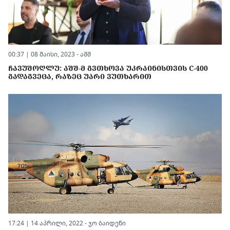
00:37 | 08 მაისი, 2023 -
აშშ
ᲩᲐᲕᲣᲨᲝᲦᲚᲣ: ᲐᲨᲨ-Მ ᲒᲕᲗᲮᲝᲕᲐ ᲣᲙᲠᲐᲘᲜᲘᲡᲗᲕᲘᲡ C-400
ᲒᲐᲓᲐᲒᲕᲔᲪᲐ, ᲠᲐᲖᲔᲪ ᲣᲐᲠᲘ ᲕᲣᲗᲮᲐᲠᲘᲗ
17:24 | 14 აპრილი, 2022 -
ჯო ბაიდენი