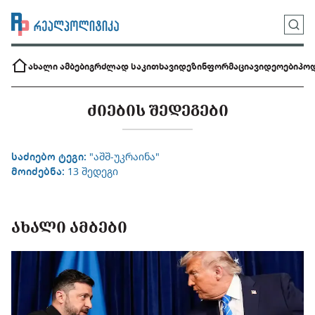
ახალი ამბები
გრძლად საკითხავი
დეზინფორმაცია
ვიდეოები
პოდ
ᲫᲘᲔᲑᲘᲡ ᲨᲔᲓᲔᲒᲔᲑᲘ
საძიებო ტეგი:
"აშშ-უკრაინა"
მოიძებნა:
13 შედეგი
ᲐᲮᲐᲚᲘ ᲐᲛᲑᲔᲑᲘ