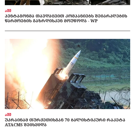
აშშ
ᲞᲔᲜᲢᲐᲒᲝᲜᲛᲐ ᲗᲐᲕᲓᲐᲪᲕᲘᲗ ᲙᲝᲛᲞᲐᲜᲘᲔᲑᲡ ᲨᲔᲘᲐᲠᲐᲦᲔᲑᲘᲡ
ᲬᲐᲠᲛᲝᲔᲑᲘᲡ ᲒᲐᲖᲠᲓᲘᲡᲙᲔᲜ ᲛᲝᲣᲬᲝᲓᲐ - WP
აშშ
ᲣᲙᲠᲐᲘᲜᲐᲛ ᲗᲣᲠᲥᲔᲗᲘᲡᲒᲐᲜ 70 ᲑᲐᲚᲘᲡᲢᲘᲙᲣᲠᲘ ᲠᲐᲙᲔᲢᲐ
ATACMS ᲨᲔᲘᲡᲧᲘᲓᲐ