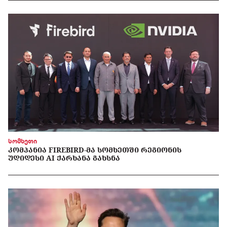
სომხეთი
ᲙᲝᲛᲞᲐᲜᲘᲐ FIREBIRD-ᲛᲐ ᲡᲝᲛᲮᲔᲗᲨᲘ ᲠᲔᲒᲘᲝᲜᲘᲡ
ᲣᲓᲘᲓᲔᲡᲘ AI ᲥᲐᲠᲮᲐᲜᲐ ᲒᲐᲮᲡᲜᲐ