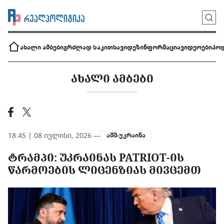
ახალი ამბები
გრძლად საკითხავი
დეზინფორმაცია
ვიდეოები
პოდ
ᲐᲮᲐᲚᲘ ᲐᲛᲑᲔᲑᲘ
18:45 | 08 ივლისი, 2026 —
აშშ-უკრაინა
ᲢᲠᲐᲛᲞᲘ: ᲣᲙᲠᲐᲘᲜᲐᲡ PATRIOT-ᲘᲡ
ᲬᲐᲠᲛᲝᲔᲑᲘᲡ ᲚᲘᲪᲔᲜᲖᲘᲐᲡ ᲛᲘᲕᲪᲔᲛᲗ