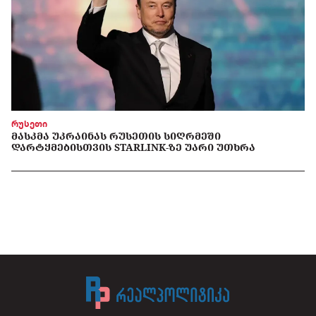
რუსეთი
ᲛᲐᲡᲙᲛᲐ ᲣᲙᲠᲐᲘᲜᲐᲡ ᲠᲣᲡᲔᲗᲘᲡ ᲡᲘᲦᲠᲛᲔᲨᲘ
ᲓᲐᲠᲢᲧᲛᲔᲑᲘᲡᲗᲕᲘᲡ STARLINK-ᲖᲔ ᲣᲐᲠᲘ ᲣᲗᲮᲠᲐ