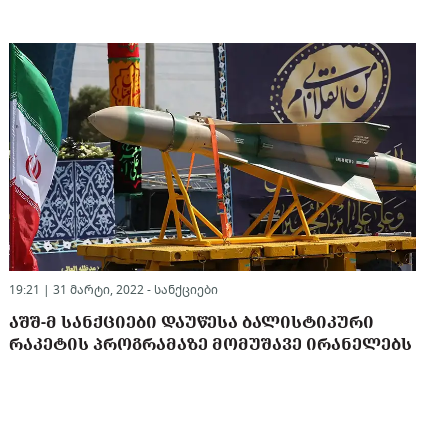
19:21 | 31 მარტი, 2022 -
სანქციები
ᲐᲨᲨ-Მ ᲡᲐᲜᲥᲪᲘᲔᲑᲘ ᲓᲐᲣᲬᲔᲡᲐ ᲑᲐᲚᲘᲡᲢᲘᲙᲣᲠᲘ
ᲠᲐᲙᲔᲢᲘᲡ ᲞᲠᲝᲒᲠᲐᲛᲐᲖᲔ ᲛᲝᲛᲣᲨᲐᲕᲔ ᲘᲠᲐᲜᲔᲚᲔᲑᲡ