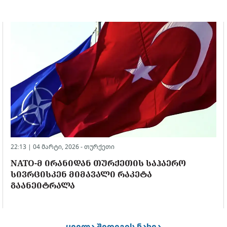
22:13 | 04 მარტი, 2026 -
თურქეთი
NATO-Მ ᲘᲠᲐᲜᲘᲓᲐᲜ ᲗᲣᲠᲥᲔᲗᲘᲡ ᲡᲐᲰᲐᲔᲠᲝ
ᲡᲘᲕᲠᲪᲘᲡᲙᲔᲜ ᲛᲘᲛᲐᲕᲐᲚᲘ ᲠᲐᲙᲔᲢᲐ
ᲒᲐᲐᲜᲔᲘᲢᲠᲐᲚᲐ
ყველა შედეგის ნახვა