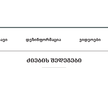
ავი
დეზინფორმაცია
ვიდეოები
ᲫᲘᲔᲑᲘᲡ ᲨᲔᲓᲔᲒᲔᲑᲘ