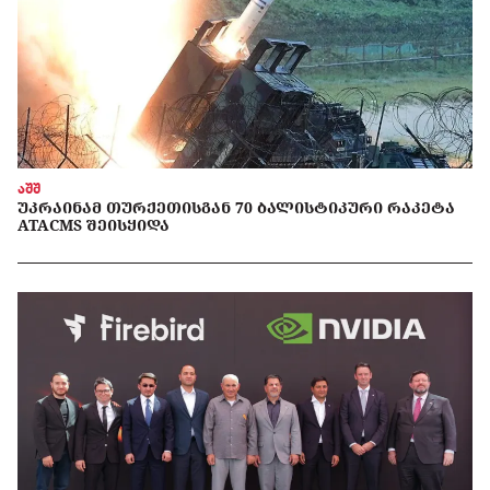
აშშ
ᲣᲙᲠᲐᲘᲜᲐᲛ ᲗᲣᲠᲥᲔᲗᲘᲡᲒᲐᲜ 70 ᲑᲐᲚᲘᲡᲢᲘᲙᲣᲠᲘ ᲠᲐᲙᲔᲢᲐ
ATACMS ᲨᲔᲘᲡᲧᲘᲓᲐ