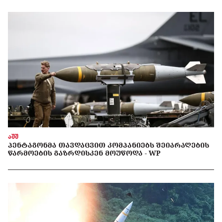
აშშ
ᲞᲔᲜᲢᲐᲒᲝᲜᲛᲐ ᲗᲐᲕᲓᲐᲪᲕᲘᲗ ᲙᲝᲛᲞᲐᲜᲘᲔᲑᲡ ᲨᲔᲘᲐᲠᲐᲦᲔᲑᲘᲡ
ᲬᲐᲠᲛᲝᲔᲑᲘᲡ ᲒᲐᲖᲠᲓᲘᲡᲙᲔᲜ ᲛᲝᲣᲬᲝᲓᲐ - WP