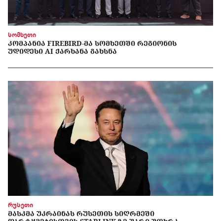
სომხეთი
ᲙᲝᲛᲞᲐᲜᲘᲐ FIREBIRD-ᲛᲐ ᲡᲝᲛᲮᲔᲗᲨᲘ ᲠᲔᲒᲘᲝᲜᲘᲡ
ᲣᲓᲘᲓᲔᲡᲘ AI ᲥᲐᲠᲮᲐᲜᲐ ᲒᲐᲮᲡᲜᲐ
რუსეთი
ᲛᲐᲡᲙᲛᲐ ᲣᲙᲠᲐᲘᲜᲐᲡ ᲠᲣᲡᲔᲗᲘᲡ ᲡᲘᲦᲠᲛᲔᲨᲘ